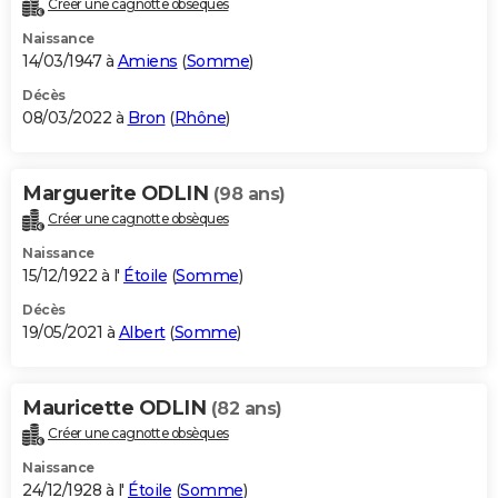
Créer une cagnotte obsèques
City break
Voyage de noces
Climat
Destinations
Voyage nature
Forum
+
PHOTO
Naissance
14/03/1947 à
Amiens
(
Somme
)
GUIDES D'ACHAT
Décès
08/03/2022 à
Bron
(
Rhône
)
BONS PLANS
CARTE DE VOEUX
Marguerite ODLIN
(98 ans)
Carte Bonne année
Carte Pâques
Carte de Noël
Carte Saint-Valentin
Carte d'anniversaire
DICTIONNAIRE
Créer une cagnotte obsèques
Biographies
Expressions
Dictionnaire
Citations
Proverbes
PROGRAMME TV
Naissance
15/12/1922 à l'
Étoile
(
Somme
)
COPAINS D'AVANT
Décès
19/05/2021 à
Albert
(
Somme
)
Se connecter
Collèges
Universités
Service militaire
S'inscrire
Lycées
Primaires
Entreprises
Avis de recherche
AVIS DE DÉCÈS
FORUM
Mauricette ODLIN
(82 ans)
Lifestyle
Sport
Television
Cinema
Bricolage
Culture
Auto
Voyage
Créer une cagnotte obsèques
Naissance
24/12/1928 à l'
Étoile
(
Somme
)