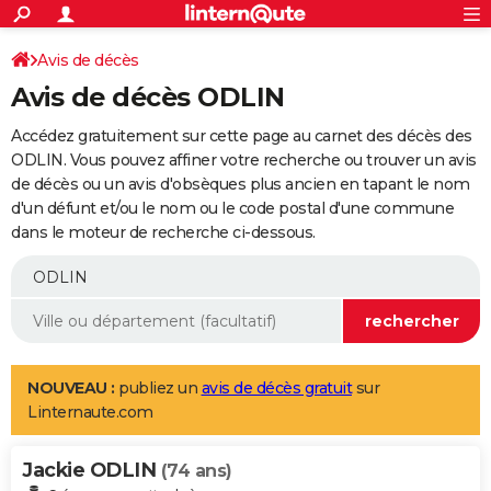
ACTUALITÉS
Connexion
S'inscrire
Avis de décès
Rechercher
Société
Education
Villes
Politique
Faits Divers
Monde
+
SPORT
Avis de décès ODLIN
Football
Cyclisme
Forum
Coupe du monde 2026
Tennis
Rugby
CULTURE
Accédez gratuitement sur cette page au carnet des décès des
TNT
Cinéma
Musique
Programme TV
Streaming
Sorties cinéma
+
ODLIN. Vous pouvez affiner votre recherche ou trouver un avis
FINANCE
de décès ou un avis d'obsèques plus ancien en tapant le nom
Impôts
Immobilier
Banque
Crédit
Retraite
Epargne
Risques naturels par ville
Assurance
AUTO
d'un défunt et/ou le nom ou le code postal d'une commune
dans le moteur de recherche ci-dessous.
Réserver un essai
Berlines
Forum auto
Essais
Citadines
SUV
+
HIGH-TECH
Meilleur smartphone
Ordinateurs
Guide high-tech
Mobiles
Internet
Jeux vidéo
+
BRICOLAGE
Aménagement intérieur
Cuisine
Jardinage
+
Forum
Extérieur
Salle de bains
Rangement
WEEK-END
Escapades
Expositions
Week-end nature
Guides de France
Patrimoine
Musées
+
LIFESTYLE
NOUVEAU :
publiez un
avis de décès gratuit
sur
Linternaute.com
Bien-être
Mode
+
Art de vivre
Loisirs
Modes de vie
SANTE
Jackie ODLIN
Guide de la santé
Médicaments
+
Alimentation
Maladies
Sommeil
(74 ans)
VOYAGE