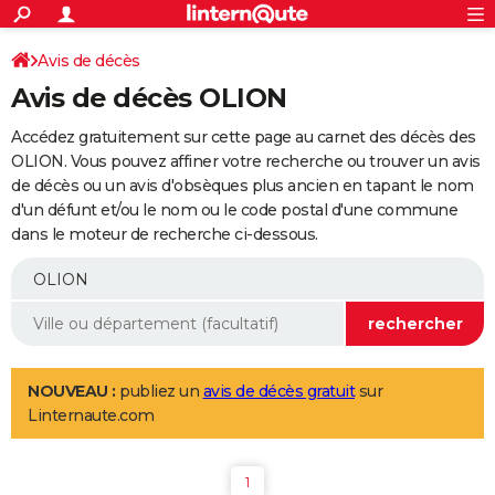
ACTUALITÉS
Connexion
S'inscrire
Avis de décès
Rechercher
Société
Education
Villes
Politique
Faits Divers
Monde
+
SPORT
Avis de décès OLION
Football
Cyclisme
Forum
Coupe du monde 2026
Tennis
Rugby
CULTURE
Accédez gratuitement sur cette page au carnet des décès des
TNT
Cinéma
Musique
Programme TV
Streaming
Sorties cinéma
+
OLION. Vous pouvez affiner votre recherche ou trouver un avis
FINANCE
de décès ou un avis d'obsèques plus ancien en tapant le nom
Impôts
Immobilier
Banque
Crédit
Retraite
Epargne
Risques naturels par ville
Assurance
AUTO
d'un défunt et/ou le nom ou le code postal d'une commune
dans le moteur de recherche ci-dessous.
Réserver un essai
Berlines
Forum auto
Essais
Citadines
SUV
+
HIGH-TECH
Meilleur smartphone
Ordinateurs
Guide high-tech
Mobiles
Internet
Jeux vidéo
+
BRICOLAGE
Aménagement intérieur
Cuisine
Jardinage
+
Forum
Extérieur
Salle de bains
Rangement
WEEK-END
Escapades
Expositions
Week-end nature
Guides de France
Patrimoine
Musées
+
LIFESTYLE
NOUVEAU :
publiez un
avis de décès gratuit
sur
Linternaute.com
Bien-être
Mode
+
Art de vivre
Loisirs
Modes de vie
SANTE
Guide de la santé
Médicaments
+
Alimentation
Maladies
Sommeil
VOYAGE
1