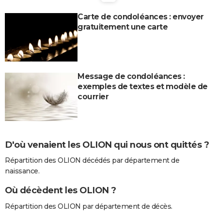
City break
Voyage de noces
Climat
Destinations
Voyage nature
Forum
+
PHOTO
Carte de condoléances : envoyer
gratuitement une carte
GUIDES D'ACHAT
BONS PLANS
CARTE DE VOEUX
Message de condoléances :
exemples de textes et modèle de
Carte Bonne année
Carte Pâques
Carte de Noël
Carte Saint-Valentin
Carte d'anniversaire
DICTIONNAIRE
courrier
Biographies
Expressions
Dictionnaire
Citations
Proverbes
PROGRAMME TV
COPAINS D'AVANT
D'où venaient les OLION qui nous ont quittés ?
Se connecter
Collèges
Universités
Service militaire
S'inscrire
Lycées
Primaires
Entreprises
Avis de recherche
AVIS DE DÉCÈS
Répartition des OLION décédés par département de
FORUM
naissance.
Lifestyle
Sport
Television
Cinema
Bricolage
Culture
Auto
Voyage
Où décèdent les OLION ?
Répartition des OLION par département de décès.