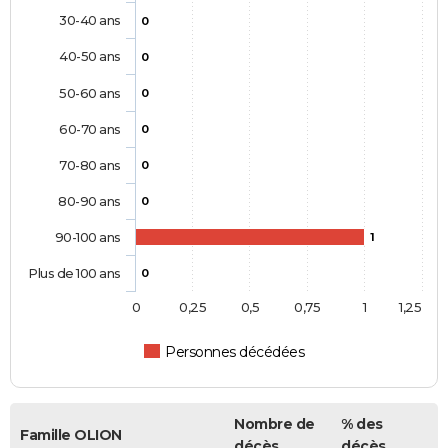
30-40 ans
0
40-50 ans
0
50-60 ans
0
60-70 ans
0
70-80 ans
0
80-90 ans
0
90-100 ans
1
Plus de 100 ans
0
0
0,25
0,5
0,75
1
1,25
Personnes décédées
Nombre de
% des
Famille OLION
décès
décès