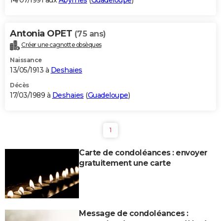
14/07/1991 aux
Abymes
(
Guadeloupe
)
Antonia OPET
(75 ans)
Créer une cagnotte obsèques
Naissance
13/05/1913 à
Deshaies
Décès
17/03/1989 à
Deshaies
(
Guadeloupe
)
1
Carte de condoléances : envoyer
gratuitement une carte
Message de condoléances :