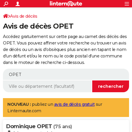
ACTUALITÉS
Connexion
S'inscrire
Avis de décès
Rechercher
Société
Education
Villes
Politique
Faits Divers
Monde
+
SPORT
Avis de décès OPET
Football
Cyclisme
Forum
Coupe du monde 2026
Tennis
Rugby
CULTURE
Accédez gratuitement sur cette page au carnet des décès des
TNT
Cinéma
Musique
Programme TV
Streaming
Sorties cinéma
+
OPET. Vous pouvez affiner votre recherche ou trouver un avis
FINANCE
de décès ou un avis d'obsèques plus ancien en tapant le nom
Impôts
Immobilier
Banque
Crédit
Retraite
Epargne
Risques naturels par ville
Assurance
AUTO
d'un défunt et/ou le nom ou le code postal d'une commune
dans le moteur de recherche ci-dessous.
Réserver un essai
Berlines
Forum auto
Essais
Citadines
SUV
+
HIGH-TECH
Meilleur smartphone
Ordinateurs
Guide high-tech
Mobiles
Internet
Jeux vidéo
+
BRICOLAGE
Aménagement intérieur
Cuisine
Jardinage
+
Forum
Extérieur
Salle de bains
Rangement
WEEK-END
Escapades
Expositions
Week-end nature
Guides de France
Patrimoine
Musées
+
LIFESTYLE
NOUVEAU :
publiez un
avis de décès gratuit
sur
Linternaute.com
Bien-être
Mode
+
Art de vivre
Loisirs
Modes de vie
SANTE
Dominique OPET
Guide de la santé
Médicaments
+
Alimentation
Maladies
Sommeil
(75 ans)
VOYAGE