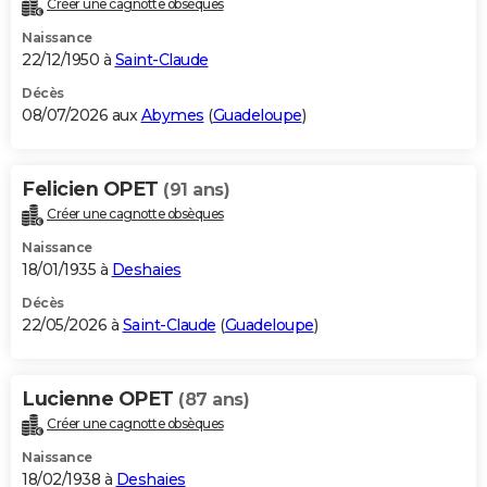
Créer une cagnotte obsèques
City break
Voyage de noces
Climat
Destinations
Voyage nature
Forum
+
PHOTO
Naissance
22/12/1950 à
Saint-Claude
GUIDES D'ACHAT
Décès
08/07/2026 aux
Abymes
(
Guadeloupe
)
BONS PLANS
CARTE DE VOEUX
Felicien OPET
(91 ans)
Carte Bonne année
Carte Pâques
Carte de Noël
Carte Saint-Valentin
Carte d'anniversaire
DICTIONNAIRE
Créer une cagnotte obsèques
Biographies
Expressions
Dictionnaire
Citations
Proverbes
PROGRAMME TV
Naissance
18/01/1935 à
Deshaies
COPAINS D'AVANT
Décès
22/05/2026 à
Saint-Claude
(
Guadeloupe
)
Se connecter
Collèges
Universités
Service militaire
S'inscrire
Lycées
Primaires
Entreprises
Avis de recherche
AVIS DE DÉCÈS
FORUM
Lucienne OPET
(87 ans)
Lifestyle
Sport
Television
Cinema
Bricolage
Culture
Auto
Voyage
Créer une cagnotte obsèques
Naissance
18/02/1938 à
Deshaies