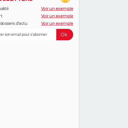
alité
Voir un exemple
rt
Voir un exemple
dossiers d'actu
Voir un exemple