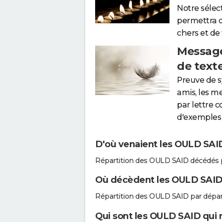
Notre sélec
permettra 
chers et de
Message
de text
Preuve de 
amis, les m
par lettre 
d'exemples 
D'où venaient les OULD SAID
Répartition des OULD SAID décédés 
Où décèdent les OULD SAID
Répartition des OULD SAID par dépa
Qui sont les OULD SAID qui 