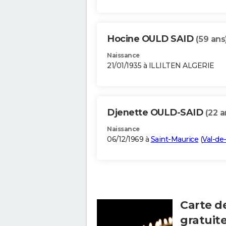
Hocine OULD SAID
(59 ans
Naissance
21/01/1935 à ILLILTEN ALGERIE
Djenette OULD-SAID
(22 a
Naissance
06/12/1969 à
Saint-Maurice
(
Val-de
Carte d
gratuit