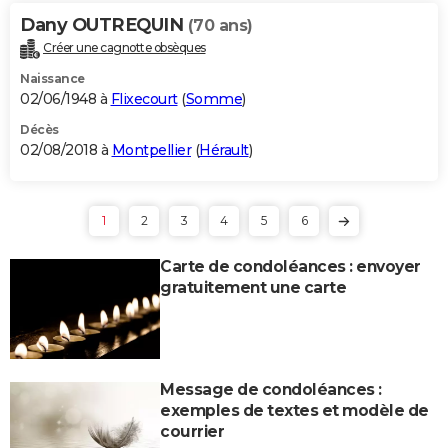
Dany OUTREQUIN
(70 ans)
Créer une cagnotte obsèques
Naissance
02/06/1948 à
Flixecourt
(
Somme
)
Décès
02/08/2018 à
Montpellier
(
Hérault
)
1
2
3
4
5
6
Carte de condoléances : envoyer
gratuitement une carte
Message de condoléances :
exemples de textes et modèle de
courrier