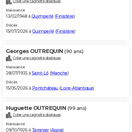
Créer une cagnotte obsèques
City break
Voyage de noces
Climat
Destinations
Voyage nature
Forum
+
PHOTO
Naissance
13/02/1948 à
Quimperlé
(
Finistère
)
GUIDES D'ACHAT
Décès
15/07/2026 à
Quimperlé
(
Finistère
)
BONS PLANS
CARTE DE VOEUX
Georges OUTREQUIN
(90 ans)
Carte Bonne année
Carte Pâques
Carte de Noël
Carte Saint-Valentin
Carte d'anniversaire
DICTIONNAIRE
Créer une cagnotte obsèques
Biographies
Expressions
Dictionnaire
Citations
Proverbes
PROGRAMME TV
Naissance
28/07/1935 à
Saint-Lô
(
Manche
)
COPAINS D'AVANT
Décès
15/05/2026 à
Pontchâteau
(
Loire-Atlantique
)
Se connecter
Collèges
Universités
Service militaire
S'inscrire
Lycées
Primaires
Entreprises
Avis de recherche
AVIS DE DÉCÈS
FORUM
Huguette OUTREQUIN
(99 ans)
Lifestyle
Sport
Television
Cinema
Bricolage
Culture
Auto
Voyage
Créer une cagnotte obsèques
Naissance
09/10/1926 à
Tergnier
(
Aisne
)