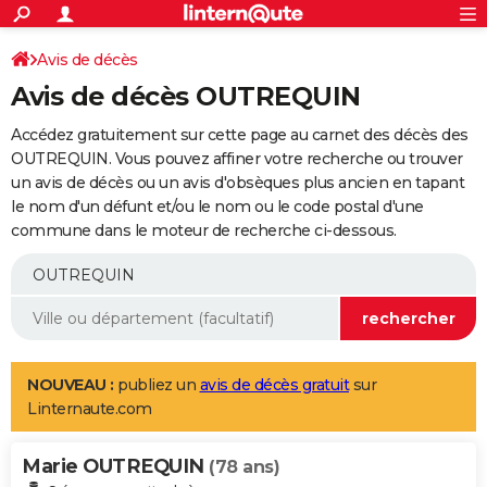
ACTUALITÉS
Connexion
S'inscrire
Avis de décès
Rechercher
Société
Education
Villes
Politique
Faits Divers
Monde
+
SPORT
Avis de décès OUTREQUIN
Football
Cyclisme
Forum
Coupe du monde 2026
Tennis
Rugby
CULTURE
Accédez gratuitement sur cette page au carnet des décès des
TNT
Cinéma
Musique
Programme TV
Streaming
Sorties cinéma
+
OUTREQUIN. Vous pouvez affiner votre recherche ou trouver
FINANCE
un avis de décès ou un avis d'obsèques plus ancien en tapant
Impôts
Immobilier
Banque
Crédit
Retraite
Epargne
Risques naturels par ville
Assurance
AUTO
le nom d'un défunt et/ou le nom ou le code postal d'une
commune dans le moteur de recherche ci-dessous.
Réserver un essai
Berlines
Forum auto
Essais
Citadines
SUV
+
HIGH-TECH
Meilleur smartphone
Ordinateurs
Guide high-tech
Mobiles
Internet
Jeux vidéo
+
BRICOLAGE
Aménagement intérieur
Cuisine
Jardinage
+
Forum
Extérieur
Salle de bains
Rangement
WEEK-END
Escapades
Expositions
Week-end nature
Guides de France
Patrimoine
Musées
+
LIFESTYLE
NOUVEAU :
publiez un
avis de décès gratuit
sur
Linternaute.com
Bien-être
Mode
+
Art de vivre
Loisirs
Modes de vie
SANTE
Marie OUTREQUIN
Guide de la santé
Médicaments
+
Alimentation
Maladies
Sommeil
(78 ans)
VOYAGE