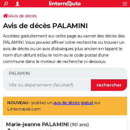
ACTUALITÉS
Connexion
S'inscrire
Avis de décès
Rechercher
Société
Education
Villes
Politique
Faits Divers
Monde
+
SPORT
Avis de décès PALAMINI
Football
Cyclisme
Forum
Coupe du monde 2026
Tennis
Rugby
CULTURE
Accédez gratuitement sur cette page au carnet des décès des
TNT
Cinéma
Musique
Programme TV
Streaming
Sorties cinéma
+
PALAMINI. Vous pouvez affiner votre recherche ou trouver un
FINANCE
avis de décès ou un avis d'obsèques plus ancien en tapant le
Impôts
Immobilier
Banque
Crédit
Retraite
Epargne
Risques naturels par ville
Assurance
AUTO
nom d'un défunt et/ou le nom ou le code postal d'une
commune dans le moteur de recherche ci-dessous.
Réserver un essai
Berlines
Forum auto
Essais
Citadines
SUV
+
HIGH-TECH
Meilleur smartphone
Ordinateurs
Guide high-tech
Mobiles
Internet
Jeux vidéo
+
BRICOLAGE
Aménagement intérieur
Cuisine
Jardinage
+
Forum
Extérieur
Salle de bains
Rangement
WEEK-END
Escapades
Expositions
Week-end nature
Guides de France
Patrimoine
Musées
+
LIFESTYLE
NOUVEAU :
publiez un
avis de décès gratuit
sur
Linternaute.com
Bien-être
Mode
+
Art de vivre
Loisirs
Modes de vie
SANTE
Marie-jeanne PALAMINI
Guide de la santé
Médicaments
+
Alimentation
Maladies
Sommeil
(90 ans)
VOYAGE