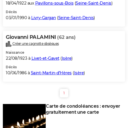
18/04/1922 aux
Pavillons-sous-Bois
(
Seine-Saint-Denis
)
Décès
03/01/1990 à
Livry-Gargan
(
Seine-Saint-Denis
)
Giovanni PALAMINI
(62 ans)
Créer une cagnotte obsèques
Naissance
22/08/1923 à
Livet-et-Gavet
(
Isère
)
Décès
10/06/1986 à
Saint-Martin-d'Hères
(
Isère
)
1
Carte de condoléances : envoyer
gratuitement une carte