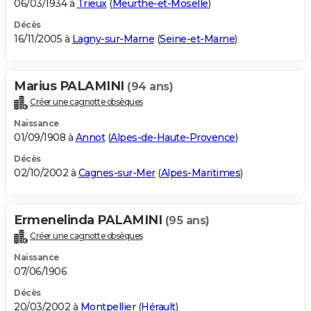
06/03/1934 à
Trieux
(
Meurthe-et-Moselle
)
Décès
16/11/2005 à
Lagny-sur-Marne
(
Seine-et-Marne
)
Marius PALAMINI
(94 ans)
Créer une cagnotte obsèques
Naissance
01/09/1908 à
Annot
(
Alpes-de-Haute-Provence
)
Décès
02/10/2002 à
Cagnes-sur-Mer
(
Alpes-Maritimes
)
Ermenelinda PALAMINI
(95 ans)
Créer une cagnotte obsèques
Naissance
07/06/1906
Décès
20/03/2002 à
Montpellier
(
Hérault
)