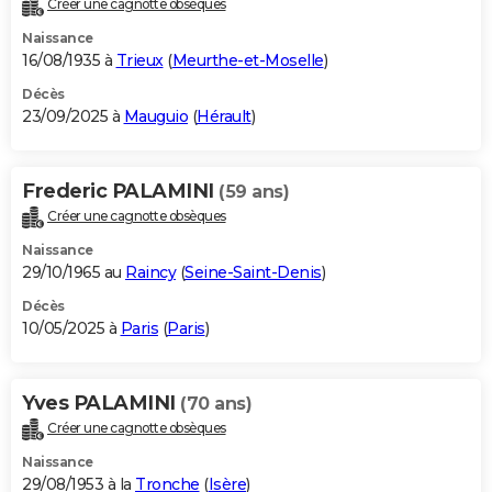
Créer une cagnotte obsèques
City break
Voyage de noces
Climat
Destinations
Voyage nature
Forum
+
PHOTO
Naissance
16/08/1935 à
Trieux
(
Meurthe-et-Moselle
)
GUIDES D'ACHAT
Décès
23/09/2025 à
Mauguio
(
Hérault
)
BONS PLANS
CARTE DE VOEUX
Frederic PALAMINI
(59 ans)
Carte Bonne année
Carte Pâques
Carte de Noël
Carte Saint-Valentin
Carte d'anniversaire
DICTIONNAIRE
Créer une cagnotte obsèques
Biographies
Expressions
Dictionnaire
Citations
Proverbes
PROGRAMME TV
Naissance
29/10/1965 au
Raincy
(
Seine-Saint-Denis
)
COPAINS D'AVANT
Décès
10/05/2025 à
Paris
(
Paris
)
Se connecter
Collèges
Universités
Service militaire
S'inscrire
Lycées
Primaires
Entreprises
Avis de recherche
AVIS DE DÉCÈS
FORUM
Yves PALAMINI
(70 ans)
Lifestyle
Sport
Television
Cinema
Bricolage
Culture
Auto
Voyage
Créer une cagnotte obsèques
Naissance
29/08/1953 à la
Tronche
(
Isère
)