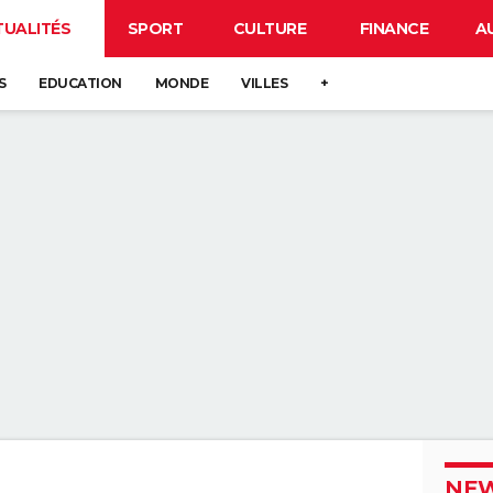
TUALITÉS
SPORT
CULTURE
FINANCE
A
S
EDUCATION
MONDE
VILLES
+
NEW