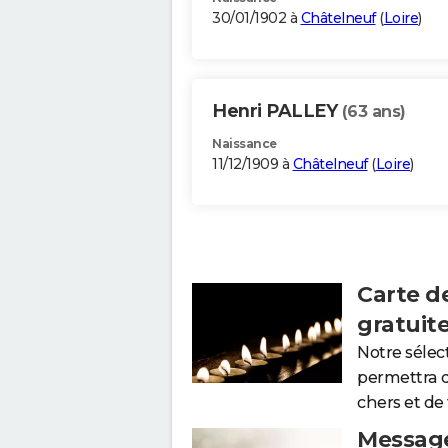
30/01/1902 à
Châtelneuf
(
Loire
)
Henri PALLEY
(63 ans)
Naissance
11/12/1909 à
Châtelneuf
(
Loire
)
Carte d
gratuit
Notre sélec
permettra 
chers et de
Message