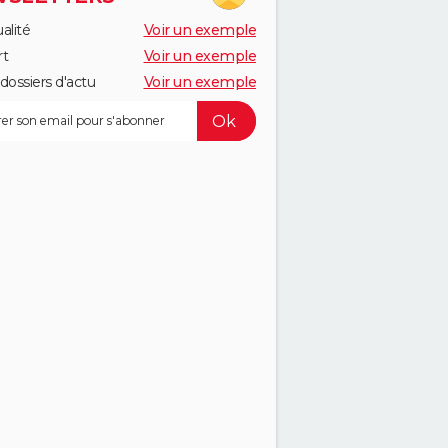
alité
Voir un exemple
rt
Voir un exemple
dossiers d'actu
Voir un exemple