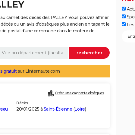
ALLEY
Actu
Spo
au carnet des décès des PALLEY. Vous pouvez affiner
 décès ou un avis d'obsèques plus ancien en tapant le
Les 
code postal d'une commune dans le moteur de
s gratuit
sur Linternaute.com
Créer une cagnotte obsèques
Décès
reau
20/01/2025 à
Saint-Étienne
(
Loire
)