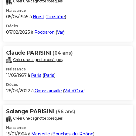
Créer une cagnotte obsèques
City break
Voyage de noces
Climat
Destinations
Voyage nature
Forum
+
PHOTO
Naissance
05/05/1945 à
Brest
(
Finistère
)
GUIDES D'ACHAT
Décès
07/02/2025 à
Rocbaron
(
Var
)
BONS PLANS
CARTE DE VOEUX
Claude PARISINI
(64 ans)
Carte Bonne année
Carte Pâques
Carte de Noël
Carte Saint-Valentin
Carte d'anniversaire
DICTIONNAIRE
Créer une cagnotte obsèques
Biographies
Expressions
Dictionnaire
Citations
Proverbes
PROGRAMME TV
Naissance
11/05/1957 à
Paris
(
Paris
)
COPAINS D'AVANT
Décès
28/03/2022 à
Goussainville
(
Val-d'Oise
)
Se connecter
Collèges
Universités
Service militaire
S'inscrire
Lycées
Primaires
Entreprises
Avis de recherche
AVIS DE DÉCÈS
FORUM
Solange PARISINI
(56 ans)
Lifestyle
Sport
Television
Cinema
Bricolage
Culture
Auto
Voyage
Créer une cagnotte obsèques
Naissance
15/01/1964 à
Marseille
(
Bouches-du-Rhône
)