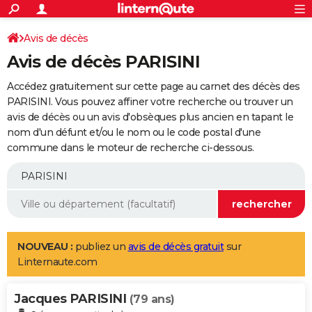
ACTUALITÉS
Connexion
S'inscrire
Avis de décès
Rechercher
Société
Education
Villes
Politique
Faits Divers
Monde
+
SPORT
Avis de décès PARISINI
Football
Cyclisme
Forum
Coupe du monde 2026
Tennis
Rugby
CULTURE
Accédez gratuitement sur cette page au carnet des décès des
TNT
Cinéma
Musique
Programme TV
Streaming
Sorties cinéma
+
PARISINI. Vous pouvez affiner votre recherche ou trouver un
FINANCE
avis de décès ou un avis d'obsèques plus ancien en tapant le
Impôts
Immobilier
Banque
Crédit
Retraite
Epargne
Risques naturels par ville
Assurance
AUTO
nom d'un défunt et/ou le nom ou le code postal d'une
commune dans le moteur de recherche ci-dessous.
Réserver un essai
Berlines
Forum auto
Essais
Citadines
SUV
+
HIGH-TECH
Meilleur smartphone
Ordinateurs
Guide high-tech
Mobiles
Internet
Jeux vidéo
+
BRICOLAGE
Aménagement intérieur
Cuisine
Jardinage
+
Forum
Extérieur
Salle de bains
Rangement
WEEK-END
Escapades
Expositions
Week-end nature
Guides de France
Patrimoine
Musées
+
LIFESTYLE
NOUVEAU :
publiez un
avis de décès gratuit
sur
Linternaute.com
Bien-être
Mode
+
Art de vivre
Loisirs
Modes de vie
SANTE
Jacques PARISINI
Guide de la santé
Médicaments
+
Alimentation
Maladies
Sommeil
(79 ans)
VOYAGE