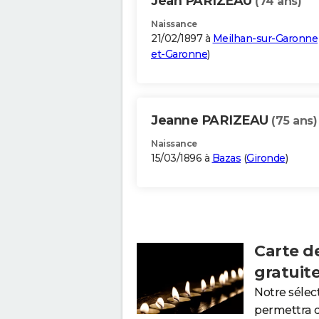
Jean PARIZEAU
(74 ans)
Naissance
21/02/1897 à
Meilhan-sur-Garonne
et-Garonne
)
Jeanne PARIZEAU
(75 ans)
Naissance
15/03/1896 à
Bazas
(
Gironde
)
Carte d
gratuit
Notre sélec
permettra 