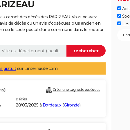
ARIZEAU
Actu
Spo
 au carnet des décès des PARIZEAU. Vous pouvez
 avis de décès ou un avis d'obsèques plus ancien en
Les 
nom ou le code postal d'une commune dans le moteur
s gratuit
sur Linternaute.com
ns)
Créer une cagnotte obsèques
Décès
A
28/03/2025 à
Bordeaux
(
Gironde
)