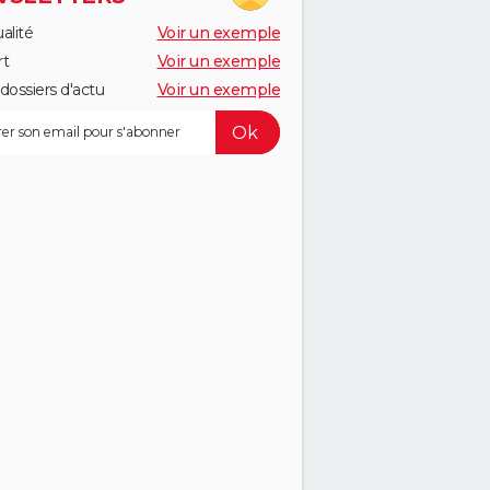
alité
Voir un exemple
rt
Voir un exemple
dossiers d'actu
Voir un exemple