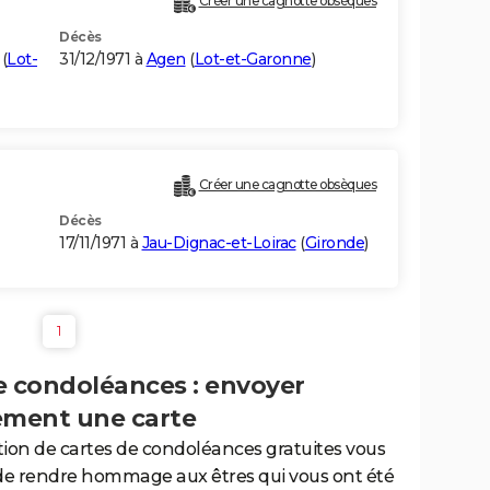
Créer une cagnotte obsèques
Décès
(
Lot-
31/12/1971 à
Agen
(
Lot-et-Garonne
)
Créer une cagnotte obsèques
Décès
17/11/1971 à
Jau-Dignac-et-Loirac
(
Gironde
)
1
e condoléances : envoyer
ement une carte
tion de cartes de condoléances gratuites vous
de rendre hommage aux êtres qui vous ont été