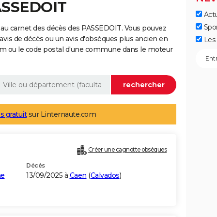
PASSEDOIT
Actu
Spo
 au carnet des décès des PASSEDOIT. Vous pouvez
 avis de décès ou un avis d'obsèques plus ancien en
Les 
nom ou le code postal d'une commune dans le moteur
s gratuit
sur Linternaute.com
Créer une cagnotte obsèques
Décès
he
13/09/2025 à
Caen
(
Calvados
)