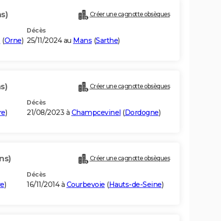
ns)
Créer une cagnotte obsèques
Décès
e
(
Orne
)
25/11/2024 au
Mans
(
Sarthe
)
s)
Créer une cagnotte obsèques
Décès
re
)
21/08/2023 à
Champcevinel
(
Dordogne
)
ns)
Créer une cagnotte obsèques
Décès
re
)
16/11/2014 à
Courbevoie
(
Hauts-de-Seine
)