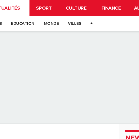
TUALITÉS
SPORT
CULTURE
FINANCE
A
S
EDUCATION
MONDE
VILLES
+
NEW