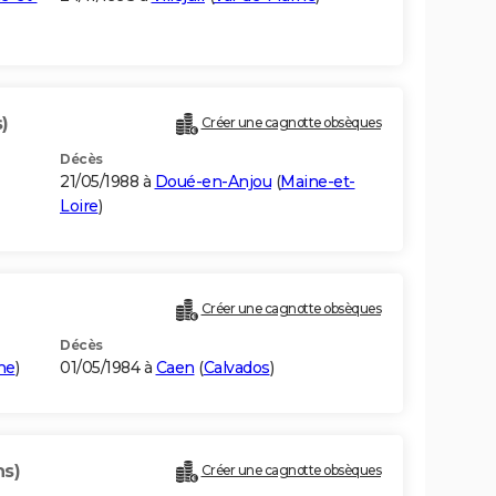
)
Créer une cagnotte obsèques
Décès
21/05/1988 à
Doué-en-Anjou
(
Maine-et-
Loire
)
Créer une cagnotte obsèques
Décès
ne
)
01/05/1984 à
Caen
(
Calvados
)
ns)
Créer une cagnotte obsèques