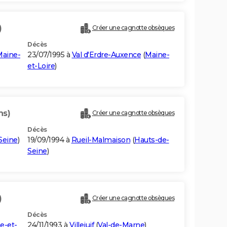
)
Créer une cagnotte obsèques
Décès
aine-
23/07/1995 à
Val d'Erdre-Auxence
(
Maine-
et-Loire
)
ns)
Créer une cagnotte obsèques
Décès
Seine
)
19/09/1994 à
Rueil-Malmaison
(
Hauts-de-
Seine
)
)
Créer une cagnotte obsèques
Décès
e-et-
24/11/1993 à
Villejuif
(
Val-de-Marne
)