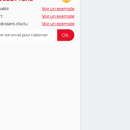
alité
Voir un exemple
rt
Voir un exemple
dossiers d'actu
Voir un exemple