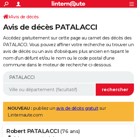
ACTUALITÉS
Connexion
S'inscrire
Avis de décès
Rechercher
Société
Education
Villes
Politique
Faits Divers
Monde
+
SPORT
Avis de décès PATALACCI
Football
Cyclisme
Forum
Coupe du monde 2026
Tennis
Rugby
CULTURE
Accédez gratuitement sur cette page au carnet des décès des
TNT
Cinéma
Musique
Programme TV
Streaming
Sorties cinéma
+
PATALACCI. Vous pouvez affiner votre recherche ou trouver un
FINANCE
avis de décès ou un avis d'obsèques plus ancien en tapant le
Impôts
Immobilier
Banque
Crédit
Retraite
Epargne
Risques naturels par ville
Assurance
AUTO
nom d'un défunt et/ou le nom ou le code postal d'une
commune dans le moteur de recherche ci-dessous.
Réserver un essai
Berlines
Forum auto
Essais
Citadines
SUV
+
HIGH-TECH
Meilleur smartphone
Ordinateurs
Guide high-tech
Mobiles
Internet
Jeux vidéo
+
BRICOLAGE
Aménagement intérieur
Cuisine
Jardinage
+
Forum
Extérieur
Salle de bains
Rangement
WEEK-END
Escapades
Expositions
Week-end nature
Guides de France
Patrimoine
Musées
+
LIFESTYLE
NOUVEAU :
publiez un
avis de décès gratuit
sur
Linternaute.com
Bien-être
Mode
+
Art de vivre
Loisirs
Modes de vie
SANTE
Robert PATALACCI
Guide de la santé
Médicaments
+
Alimentation
Maladies
Sommeil
(76 ans)
VOYAGE