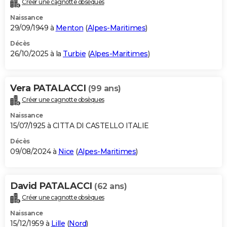
Créer une cagnotte obsèques
City break
Voyage de noces
Climat
Destinations
Voyage nature
Forum
+
PHOTO
Naissance
29/09/1949 à
Menton
(
Alpes-Maritimes
)
GUIDES D'ACHAT
Décès
26/10/2025 à la
Turbie
(
Alpes-Maritimes
)
BONS PLANS
CARTE DE VOEUX
Vera PATALACCI
(99 ans)
Carte Bonne année
Carte Pâques
Carte de Noël
Carte Saint-Valentin
Carte d'anniversaire
DICTIONNAIRE
Créer une cagnotte obsèques
Biographies
Expressions
Dictionnaire
Citations
Proverbes
PROGRAMME TV
Naissance
15/07/1925 à CITTA DI CASTELLO ITALIE
COPAINS D'AVANT
Décès
09/08/2024 à
Nice
(
Alpes-Maritimes
)
Se connecter
Collèges
Universités
Service militaire
S'inscrire
Lycées
Primaires
Entreprises
Avis de recherche
AVIS DE DÉCÈS
FORUM
David PATALACCI
(62 ans)
Lifestyle
Sport
Television
Cinema
Bricolage
Culture
Auto
Voyage
Créer une cagnotte obsèques
Naissance
15/12/1959 à
Lille
(
Nord
)