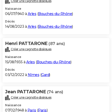
Créer une cagnotte obsèques
City break
Voyage de noces
Climat
Destinations
Voyage nature
Forum
+
PHOTO
Naissance
06/07/1940 à
Arles
(
Bouches-du-Rhône
)
GUIDES D'ACHAT
Décès
14/08/2023 à
Arles
(
Bouches-du-Rhône
)
BONS PLANS
CARTE DE VOEUX
Henri PATTARONE
(87 ans)
Carte Bonne année
Carte Pâques
Carte de Noël
Carte Saint-Valentin
Carte d'anniversaire
DICTIONNAIRE
Créer une cagnotte obsèques
Biographies
Expressions
Dictionnaire
Citations
Proverbes
PROGRAMME TV
Naissance
15/08/1935 à
Arles
(
Bouches-du-Rhône
)
COPAINS D'AVANT
Décès
03/12/2022 à
Nîmes
(
Gard
)
Se connecter
Collèges
Universités
Service militaire
S'inscrire
Lycées
Primaires
Entreprises
Avis de recherche
AVIS DE DÉCÈS
FORUM
Jean PATTARONE
(74 ans)
Lifestyle
Sport
Television
Cinema
Bricolage
Culture
Auto
Voyage
Créer une cagnotte obsèques
Naissance
07/02/1948 à
Paris
(
Paris
)