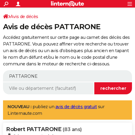
ACTUALITÉS
Connexion
S'inscrire
Avis de décès
Rechercher
Société
Education
Villes
Politique
Faits Divers
Monde
+
SPORT
Avis de décès PATTARONE
Football
Cyclisme
Forum
Coupe du monde 2026
Tennis
Rugby
CULTURE
Accédez gratuitement sur cette page au carnet des décès des
TNT
Cinéma
Musique
Programme TV
Streaming
Sorties cinéma
+
PATTARONE. Vous pouvez affiner votre recherche ou trouver
FINANCE
un avis de décès ou un avis d'obsèques plus ancien en tapant
Impôts
Immobilier
Banque
Crédit
Retraite
Epargne
Risques naturels par ville
Assurance
AUTO
le nom d'un défunt et/ou le nom ou le code postal d'une
commune dans le moteur de recherche ci-dessous.
Réserver un essai
Berlines
Forum auto
Essais
Citadines
SUV
+
HIGH-TECH
Meilleur smartphone
Ordinateurs
Guide high-tech
Mobiles
Internet
Jeux vidéo
+
BRICOLAGE
Aménagement intérieur
Cuisine
Jardinage
+
Forum
Extérieur
Salle de bains
Rangement
WEEK-END
Escapades
Expositions
Week-end nature
Guides de France
Patrimoine
Musées
+
LIFESTYLE
NOUVEAU :
publiez un
avis de décès gratuit
sur
Linternaute.com
Bien-être
Mode
+
Art de vivre
Loisirs
Modes de vie
SANTE
Robert PATTARONE
Guide de la santé
Médicaments
+
Alimentation
Maladies
Sommeil
(83 ans)
VOYAGE