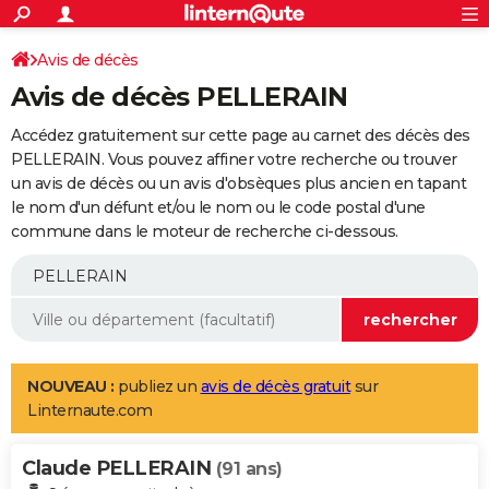
ACTUALITÉS
Connexion
S'inscrire
Avis de décès
Rechercher
Société
Education
Villes
Politique
Faits Divers
Monde
+
SPORT
Avis de décès PELLERAIN
Football
Cyclisme
Forum
Coupe du monde 2026
Tennis
Rugby
CULTURE
Accédez gratuitement sur cette page au carnet des décès des
TNT
Cinéma
Musique
Programme TV
Streaming
Sorties cinéma
+
PELLERAIN. Vous pouvez affiner votre recherche ou trouver
FINANCE
un avis de décès ou un avis d'obsèques plus ancien en tapant
Impôts
Immobilier
Banque
Crédit
Retraite
Epargne
Risques naturels par ville
Assurance
AUTO
le nom d'un défunt et/ou le nom ou le code postal d'une
commune dans le moteur de recherche ci-dessous.
Réserver un essai
Berlines
Forum auto
Essais
Citadines
SUV
+
HIGH-TECH
Meilleur smartphone
Ordinateurs
Guide high-tech
Mobiles
Internet
Jeux vidéo
+
BRICOLAGE
Aménagement intérieur
Cuisine
Jardinage
+
Forum
Extérieur
Salle de bains
Rangement
WEEK-END
Escapades
Expositions
Week-end nature
Guides de France
Patrimoine
Musées
+
LIFESTYLE
NOUVEAU :
publiez un
avis de décès gratuit
sur
Linternaute.com
Bien-être
Mode
+
Art de vivre
Loisirs
Modes de vie
SANTE
Claude PELLERAIN
Guide de la santé
Médicaments
+
Alimentation
Maladies
Sommeil
(91 ans)
VOYAGE