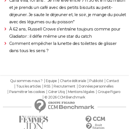
Carla Villa, 101 ans : "Je me lève entre 7 h 30 et 8 h du matin
et je prends un café avec des petits biscuits au petit-
déjeuner. Je saute le déjeuner et, le soir, je mange du poulet
avec des légumes ou du poisson"
À 62 ans, Russell Crowe s'entraîne toujours comme pour
Gladiator : il défie même une star du catch
Comment empêcher la lunette des toilettes de glisser
dans tous les sens ?
Qui sommes-nous ?
Equipe
Charte éditoriale
Publicité
Contact
Tous les articles
RSS
Recrutement
Données personnelles
Paramétrer les cookies
Gérer Utiq
Mentions légales
Groupe Figaro
© 2026 CCM Benchmark