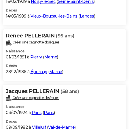
16/02/1929 à
Noisy-le-Sec
(
Seine-Saint-Denis
)
Décès
14/05/1989 à
Vieux-Boucau-les-Bains
(
Landes
)
Renee PELLERAIN
(95 ans)
Créer une cagnotte obsèques
Naissance
01/03/1891 à
Pierry
(
Marne
)
Décès
28/12/1986 à
Épernay
(
Marne
)
Jacques PELLERAIN
(58 ans)
Créer une cagnotte obsèques
Naissance
03/07/1924 à
Paris
(
Paris
)
Décès
09/09/1982 à
Villejuif
(
Val-de-Marne
)