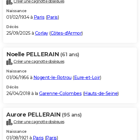
Créer une cagnotte obsèques
City break
Voyage de noces
Climat
Destinations
Voyage nature
Forum
+
PHOTO
Naissance
01/02/1934 à
Paris
(
Paris
)
GUIDES D'ACHAT
Décès
25/09/2025 à
Corlay
(
Côtes-d'Armor
)
BONS PLANS
CARTE DE VOEUX
Noelle PELLERAIN
(61 ans)
Carte Bonne année
Carte Pâques
Carte de Noël
Carte Saint-Valentin
Carte d'anniversaire
DICTIONNAIRE
Créer une cagnotte obsèques
Biographies
Expressions
Dictionnaire
Citations
Proverbes
PROGRAMME TV
Naissance
01/06/1956 à
Nogent-le-Rotrou
(
Eure-et-Loir
)
COPAINS D'AVANT
Décès
26/04/2018 à la
Garenne-Colombes
(
Hauts-de-Seine
)
Se connecter
Collèges
Universités
Service militaire
S'inscrire
Lycées
Primaires
Entreprises
Avis de recherche
AVIS DE DÉCÈS
FORUM
Aurore PELLERAIN
(95 ans)
Lifestyle
Sport
Television
Cinema
Bricolage
Culture
Auto
Voyage
Créer une cagnotte obsèques
Naissance
01/08/1921 à
Paris
(
Paris
)