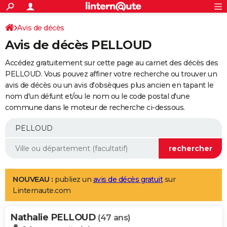
ACTUALITÉS
Connexion
S'inscrire
Avis de décès
Rechercher
Société
Education
Villes
Politique
Faits Divers
Monde
+
SPORT
Avis de décès PELLOUD
Football
Cyclisme
Forum
Coupe du monde 2026
Tennis
Rugby
CULTURE
Accédez gratuitement sur cette page au carnet des décès des
TNT
Cinéma
Musique
Programme TV
Streaming
Sorties cinéma
+
PELLOUD. Vous pouvez affiner votre recherche ou trouver un
FINANCE
avis de décès ou un avis d'obsèques plus ancien en tapant le
Impôts
Immobilier
Banque
Crédit
Retraite
Epargne
Risques naturels par ville
Assurance
AUTO
nom d'un défunt et/ou le nom ou le code postal d'une
commune dans le moteur de recherche ci-dessous.
Réserver un essai
Berlines
Forum auto
Essais
Citadines
SUV
+
HIGH-TECH
Meilleur smartphone
Ordinateurs
Guide high-tech
Mobiles
Internet
Jeux vidéo
+
BRICOLAGE
Aménagement intérieur
Cuisine
Jardinage
+
Forum
Extérieur
Salle de bains
Rangement
WEEK-END
Escapades
Expositions
Week-end nature
Guides de France
Patrimoine
Musées
+
LIFESTYLE
NOUVEAU :
publiez un
avis de décès gratuit
sur
Linternaute.com
Bien-être
Mode
+
Art de vivre
Loisirs
Modes de vie
SANTE
Nathalie PELLOUD
Guide de la santé
Médicaments
+
Alimentation
Maladies
Sommeil
(47 ans)
VOYAGE