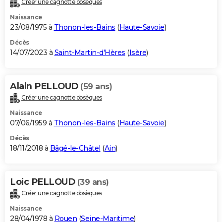
Créer une cagnotte obsèques
City break
Voyage de noces
Climat
Destinations
Voyage nature
Forum
+
PHOTO
Naissance
23/08/1975 à
Thonon-les-Bains
(
Haute-Savoie
)
GUIDES D'ACHAT
Décès
14/07/2023 à
Saint-Martin-d'Hères
(
Isère
)
BONS PLANS
CARTE DE VOEUX
Alain PELLOUD
(59 ans)
Carte Bonne année
Carte Pâques
Carte de Noël
Carte Saint-Valentin
Carte d'anniversaire
DICTIONNAIRE
Créer une cagnotte obsèques
Biographies
Expressions
Dictionnaire
Citations
Proverbes
PROGRAMME TV
Naissance
07/06/1959 à
Thonon-les-Bains
(
Haute-Savoie
)
COPAINS D'AVANT
Décès
18/11/2018 à
Bâgé-le-Châtel
(
Ain
)
Se connecter
Collèges
Universités
Service militaire
S'inscrire
Lycées
Primaires
Entreprises
Avis de recherche
AVIS DE DÉCÈS
FORUM
Loic PELLOUD
(39 ans)
Lifestyle
Sport
Television
Cinema
Bricolage
Culture
Auto
Voyage
Créer une cagnotte obsèques
Naissance
28/04/1978 à
Rouen
(
Seine-Maritime
)