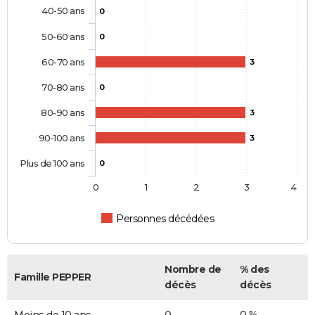
40-50 ans
0
50-60 ans
0
60-70 ans
3
70-80 ans
0
80-90 ans
3
90-100 ans
3
Plus de 100 ans
0
0
1
2
3
4
Personnes décédées
Nombre de
% des
Famille PEPPER
décès
décès