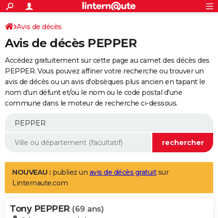
ACTUALITÉS
Connexion
S'inscrire
Avis de décès
Rechercher
Société
Education
Villes
Politique
Faits Divers
Monde
+
SPORT
Avis de décès PEPPER
Football
Cyclisme
Forum
Coupe du monde 2026
Tennis
Rugby
CULTURE
Accédez gratuitement sur cette page au carnet des décès des
TNT
Cinéma
Musique
Programme TV
Streaming
Sorties cinéma
+
PEPPER. Vous pouvez affiner votre recherche ou trouver un
FINANCE
avis de décès ou un avis d'obsèques plus ancien en tapant le
Impôts
Immobilier
Banque
Crédit
Retraite
Epargne
Risques naturels par ville
Assurance
AUTO
nom d'un défunt et/ou le nom ou le code postal d'une
commune dans le moteur de recherche ci-dessous.
Réserver un essai
Berlines
Forum auto
Essais
Citadines
SUV
+
HIGH-TECH
Meilleur smartphone
Ordinateurs
Guide high-tech
Mobiles
Internet
Jeux vidéo
+
BRICOLAGE
Aménagement intérieur
Cuisine
Jardinage
+
Forum
Extérieur
Salle de bains
Rangement
WEEK-END
Escapades
Expositions
Week-end nature
Guides de France
Patrimoine
Musées
+
LIFESTYLE
NOUVEAU :
publiez un
avis de décès gratuit
sur
Linternaute.com
Bien-être
Mode
+
Art de vivre
Loisirs
Modes de vie
SANTE
Tony PEPPER
Guide de la santé
Médicaments
+
Alimentation
Maladies
Sommeil
(69 ans)
VOYAGE