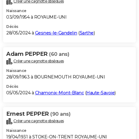
Créer une cagnotte obsèques
City break
Voyage de noces
Climat
Destinations
Voyage nature
Forum
+
PHOTO
Naissance
03/09/1954 à ROYAUME-UNI
GUIDES D'ACHAT
Décès
28/05/2024 à
Gesnes-le-Gandelin
(
Sarthe
)
BONS PLANS
CARTE DE VOEUX
Adam PEPPER
(60 ans)
Carte Bonne année
Carte Pâques
Carte de Noël
Carte Saint-Valentin
Carte d'anniversaire
DICTIONNAIRE
Créer une cagnotte obsèques
Biographies
Expressions
Dictionnaire
Citations
Proverbes
PROGRAMME TV
Naissance
28/09/1963 à BOURNEMOUTH ROYAUME-UNI
COPAINS D'AVANT
Décès
05/05/2024 à
Chamonix-Mont-Blanc
(
Haute-Savoie
)
Se connecter
Collèges
Universités
Service militaire
S'inscrire
Lycées
Primaires
Entreprises
Avis de recherche
AVIS DE DÉCÈS
FORUM
Ernest PEPPER
(90 ans)
Lifestyle
Sport
Television
Cinema
Bricolage
Culture
Auto
Voyage
Créer une cagnotte obsèques
Naissance
19/04/1931 à STOKE-ON-TRENT ROYAUME-UNI