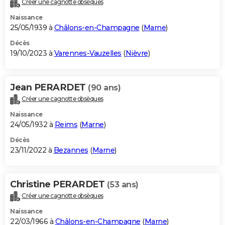
Créer une cagnotte obsèques
City break
Voyage de noces
Climat
Destinations
Voyage nature
Forum
+
PHOTO
Naissance
25/05/1939 à
Châlons-en-Champagne
(
Marne
)
GUIDES D'ACHAT
Décès
19/10/2023 à
Varennes-Vauzelles
(
Nièvre
)
BONS PLANS
CARTE DE VOEUX
Jean PERARDET
(90 ans)
Carte Bonne année
Carte Pâques
Carte de Noël
Carte Saint-Valentin
Carte d'anniversaire
DICTIONNAIRE
Créer une cagnotte obsèques
Biographies
Expressions
Dictionnaire
Citations
Proverbes
PROGRAMME TV
Naissance
24/05/1932 à
Reims
(
Marne
)
COPAINS D'AVANT
Décès
23/11/2022 à
Bezannes
(
Marne
)
Se connecter
Collèges
Universités
Service militaire
S'inscrire
Lycées
Primaires
Entreprises
Avis de recherche
AVIS DE DÉCÈS
FORUM
Christine PERARDET
(53 ans)
Lifestyle
Sport
Television
Cinema
Bricolage
Culture
Auto
Voyage
Créer une cagnotte obsèques
Naissance
22/03/1966 à
Châlons-en-Champagne
(
Marne
)