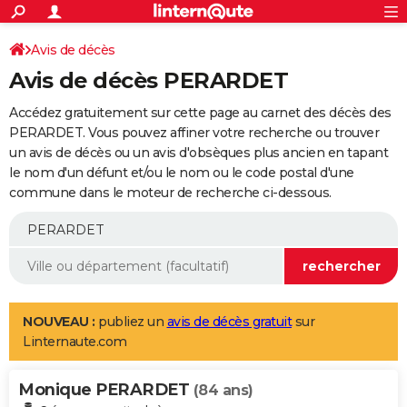
ACTUALITÉS
Connexion
S'inscrire
Avis de décès
Rechercher
Société
Education
Villes
Politique
Faits Divers
Monde
+
SPORT
Avis de décès PERARDET
Football
Cyclisme
Forum
Coupe du monde 2026
Tennis
Rugby
CULTURE
Accédez gratuitement sur cette page au carnet des décès des
TNT
Cinéma
Musique
Programme TV
Streaming
Sorties cinéma
+
PERARDET. Vous pouvez affiner votre recherche ou trouver
FINANCE
un avis de décès ou un avis d'obsèques plus ancien en tapant
Impôts
Immobilier
Banque
Crédit
Retraite
Epargne
Risques naturels par ville
Assurance
AUTO
le nom d'un défunt et/ou le nom ou le code postal d'une
commune dans le moteur de recherche ci-dessous.
Réserver un essai
Berlines
Forum auto
Essais
Citadines
SUV
+
HIGH-TECH
Meilleur smartphone
Ordinateurs
Guide high-tech
Mobiles
Internet
Jeux vidéo
+
BRICOLAGE
Aménagement intérieur
Cuisine
Jardinage
+
Forum
Extérieur
Salle de bains
Rangement
WEEK-END
Escapades
Expositions
Week-end nature
Guides de France
Patrimoine
Musées
+
LIFESTYLE
NOUVEAU :
publiez un
avis de décès gratuit
sur
Linternaute.com
Bien-être
Mode
+
Art de vivre
Loisirs
Modes de vie
SANTE
Monique PERARDET
Guide de la santé
Médicaments
+
Alimentation
Maladies
Sommeil
(84 ans)
VOYAGE