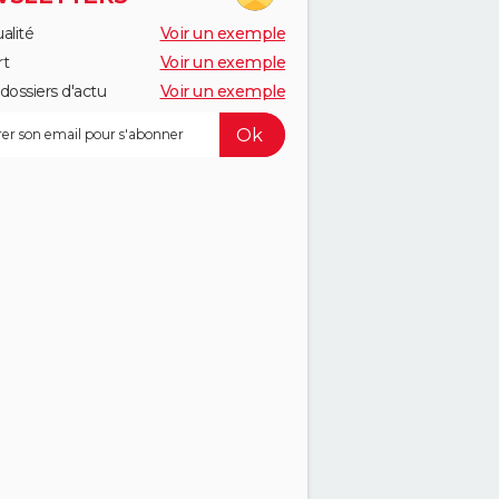
alité
Voir un exemple
rt
Voir un exemple
dossiers d'actu
Voir un exemple