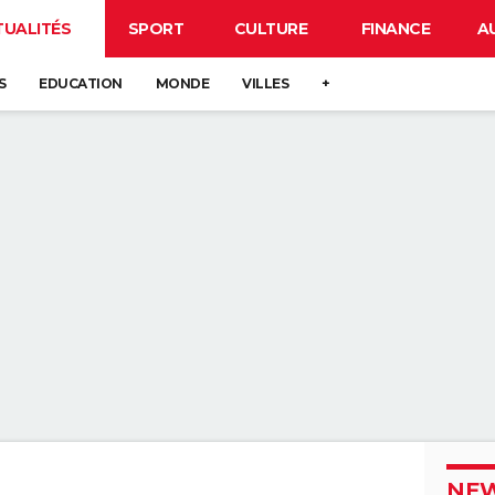
TUALITÉS
SPORT
CULTURE
FINANCE
A
S
EDUCATION
MONDE
VILLES
+
NEW