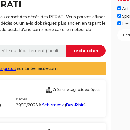
ERATI
Actu
Spo
au carnet des décès des PERATI. Vous pouvez affiner
 décès ou un avis d'obsèques plus ancien en tapant le
Les 
code postal d'une commune dans le moteur de
s gratuit
sur Linternaute.com
Créer une cagnotte obsèques
Décès
)
29/10/2023 à
Schirmeck
(
Bas-Rhin
)