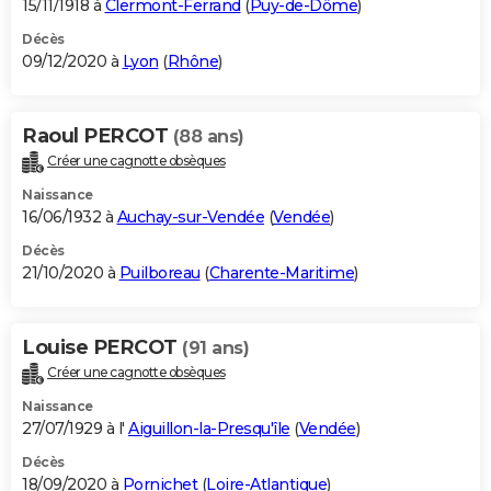
15/11/1918 à
Clermont-Ferrand
(
Puy-de-Dôme
)
Décès
09/12/2020 à
Lyon
(
Rhône
)
Raoul PERCOT
(88 ans)
Créer une cagnotte obsèques
Naissance
16/06/1932 à
Auchay-sur-Vendée
(
Vendée
)
Décès
21/10/2020 à
Puilboreau
(
Charente-Maritime
)
Louise PERCOT
(91 ans)
Créer une cagnotte obsèques
Naissance
27/07/1929 à l'
Aiguillon-la-Presqu'île
(
Vendée
)
Décès
18/09/2020 à
Pornichet
(
Loire-Atlantique
)