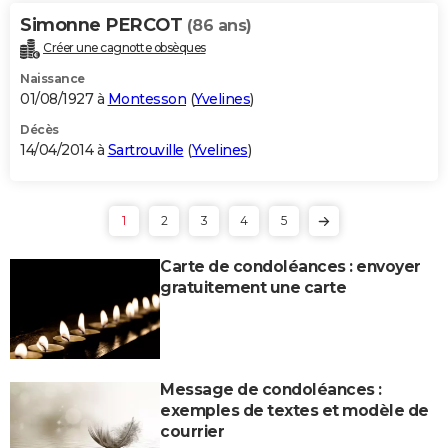
Simonne PERCOT
(86 ans)
Créer une cagnotte obsèques
Naissance
01/08/1927 à
Montesson
(
Yvelines
)
Décès
14/04/2014 à
Sartrouville
(
Yvelines
)
1
2
3
4
5
Carte de condoléances : envoyer
gratuitement une carte
Message de condoléances :
exemples de textes et modèle de
courrier