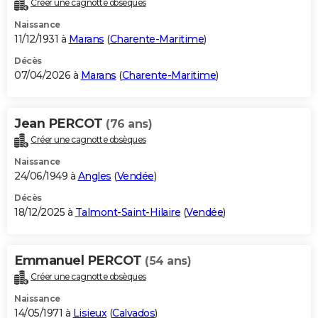
Créer une cagnotte obsèques
City break
Voyage de noces
Climat
Destinations
Voyage nature
Forum
+
PHOTO
Naissance
11/12/1931 à
Marans
(
Charente-Maritime
)
GUIDES D'ACHAT
Décès
07/04/2026 à
Marans
(
Charente-Maritime
)
BONS PLANS
CARTE DE VOEUX
Jean PERCOT
(76 ans)
Carte Bonne année
Carte Pâques
Carte de Noël
Carte Saint-Valentin
Carte d'anniversaire
DICTIONNAIRE
Créer une cagnotte obsèques
Biographies
Expressions
Dictionnaire
Citations
Proverbes
PROGRAMME TV
Naissance
24/06/1949 à
Angles
(
Vendée
)
COPAINS D'AVANT
Décès
18/12/2025 à
Talmont-Saint-Hilaire
(
Vendée
)
Se connecter
Collèges
Universités
Service militaire
S'inscrire
Lycées
Primaires
Entreprises
Avis de recherche
AVIS DE DÉCÈS
FORUM
Emmanuel PERCOT
(54 ans)
Lifestyle
Sport
Television
Cinema
Bricolage
Culture
Auto
Voyage
Créer une cagnotte obsèques
Naissance
14/05/1971 à
Lisieux
(
Calvados
)