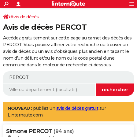
ACTUALITÉS
Connexion
S'inscrire
Avis de décès
Rechercher
Société
Education
Villes
Politique
Faits Divers
Monde
+
SPORT
Avis de décès PERCOT
Football
Cyclisme
Forum
Coupe du monde 2026
Tennis
Rugby
CULTURE
Accédez gratuitement sur cette page au carnet des décès des
TNT
Cinéma
Musique
Programme TV
Streaming
Sorties cinéma
+
PERCOT. Vous pouvez affiner votre recherche ou trouver un
FINANCE
avis de décès ou un avis d'obsèques plus ancien en tapant le
Impôts
Immobilier
Banque
Crédit
Retraite
Epargne
Risques naturels par ville
Assurance
AUTO
nom d'un défunt et/ou le nom ou le code postal d'une
commune dans le moteur de recherche ci-dessous.
Réserver un essai
Berlines
Forum auto
Essais
Citadines
SUV
+
HIGH-TECH
Meilleur smartphone
Ordinateurs
Guide high-tech
Mobiles
Internet
Jeux vidéo
+
BRICOLAGE
Aménagement intérieur
Cuisine
Jardinage
+
Forum
Extérieur
Salle de bains
Rangement
WEEK-END
Escapades
Expositions
Week-end nature
Guides de France
Patrimoine
Musées
+
LIFESTYLE
NOUVEAU :
publiez un
avis de décès gratuit
sur
Linternaute.com
Bien-être
Mode
+
Art de vivre
Loisirs
Modes de vie
SANTE
Simone PERCOT
Guide de la santé
Médicaments
+
Alimentation
Maladies
Sommeil
(94 ans)
VOYAGE