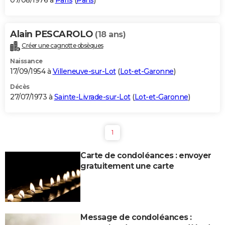
07/08/1976 à
Paris
(
Paris
)
Alain PESCAROLO
(18 ans)
Créer une cagnotte obsèques
Naissance
17/09/1954 à
Villeneuve-sur-Lot
(
Lot-et-Garonne
)
Décès
27/07/1973 à
Sainte-Livrade-sur-Lot
(
Lot-et-Garonne
)
1
Carte de condoléances : envoyer
gratuitement une carte
Message de condoléances :