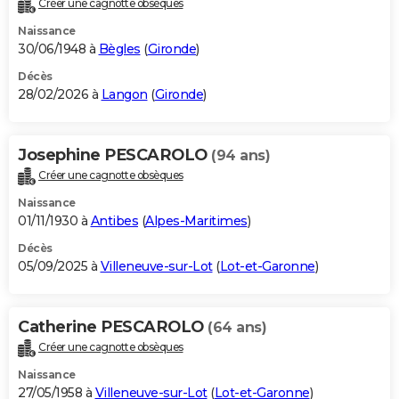
Créer une cagnotte obsèques
City break
Voyage de noces
Climat
Destinations
Voyage nature
Forum
+
PHOTO
Naissance
30/06/1948 à
Bègles
(
Gironde
)
GUIDES D'ACHAT
Décès
28/02/2026 à
Langon
(
Gironde
)
BONS PLANS
CARTE DE VOEUX
Josephine PESCAROLO
(94 ans)
Carte Bonne année
Carte Pâques
Carte de Noël
Carte Saint-Valentin
Carte d'anniversaire
DICTIONNAIRE
Créer une cagnotte obsèques
Biographies
Expressions
Dictionnaire
Citations
Proverbes
PROGRAMME TV
Naissance
01/11/1930 à
Antibes
(
Alpes-Maritimes
)
COPAINS D'AVANT
Décès
05/09/2025 à
Villeneuve-sur-Lot
(
Lot-et-Garonne
)
Se connecter
Collèges
Universités
Service militaire
S'inscrire
Lycées
Primaires
Entreprises
Avis de recherche
AVIS DE DÉCÈS
FORUM
Catherine PESCAROLO
(64 ans)
Lifestyle
Sport
Television
Cinema
Bricolage
Culture
Auto
Voyage
Créer une cagnotte obsèques
Naissance
27/05/1958 à
Villeneuve-sur-Lot
(
Lot-et-Garonne
)