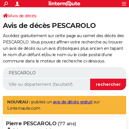
ACTUALITÉS
Connexion
S'inscrire
Avis de décès
Rechercher
Société
Education
Villes
Politique
Faits Divers
Monde
+
SPORT
Avis de décès PESCAROLO
Football
Cyclisme
Forum
Coupe du monde 2026
Tennis
Rugby
CULTURE
Accédez gratuitement sur cette page au carnet des décès des
TNT
Cinéma
Musique
Programme TV
Streaming
Sorties cinéma
+
PESCAROLO. Vous pouvez affiner votre recherche ou trouver
FINANCE
un avis de décès ou un avis d'obsèques plus ancien en tapant
Impôts
Immobilier
Banque
Crédit
Retraite
Epargne
Risques naturels par ville
Assurance
AUTO
le nom d'un défunt et/ou le nom ou le code postal d'une
commune dans le moteur de recherche ci-dessous.
Réserver un essai
Berlines
Forum auto
Essais
Citadines
SUV
+
HIGH-TECH
Meilleur smartphone
Ordinateurs
Guide high-tech
Mobiles
Internet
Jeux vidéo
+
BRICOLAGE
Aménagement intérieur
Cuisine
Jardinage
+
Forum
Extérieur
Salle de bains
Rangement
WEEK-END
Escapades
Expositions
Week-end nature
Guides de France
Patrimoine
Musées
+
LIFESTYLE
NOUVEAU :
publiez un
avis de décès gratuit
sur
Linternaute.com
Bien-être
Mode
+
Art de vivre
Loisirs
Modes de vie
SANTE
Pierre PESCAROLO
Guide de la santé
Médicaments
+
Alimentation
Maladies
Sommeil
(77 ans)
VOYAGE