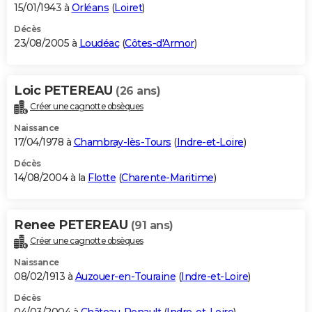
15/01/1943 à
Orléans
(
Loiret
)
Décès
23/08/2005 à
Loudéac
(
Côtes-d'Armor
)
Loic PETEREAU
(26 ans)
Créer une cagnotte obsèques
Naissance
17/04/1978 à
Chambray-lès-Tours
(
Indre-et-Loire
)
Décès
14/08/2004 à la
Flotte
(
Charente-Maritime
)
Renee PETEREAU
(91 ans)
Créer une cagnotte obsèques
Naissance
08/02/1913 à
Auzouer-en-Touraine
(
Indre-et-Loire
)
Décès