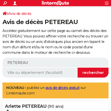
ACTUALITÉS
Connexion
S'inscrire
Avis de décès
Rechercher
Société
Education
Villes
Politique
Faits Divers
Monde
+
SPORT
Avis de décès PETEREAU
Football
Cyclisme
Forum
Coupe du monde 2026
Tennis
Rugby
CULTURE
Accédez gratuitement sur cette page au carnet des décès des
TNT
Cinéma
Musique
Programme TV
Streaming
Sorties cinéma
+
PETEREAU. Vous pouvez affiner votre recherche ou trouver un
FINANCE
avis de décès ou un avis d'obsèques plus ancien en tapant le
Impôts
Immobilier
Banque
Crédit
Retraite
Epargne
Risques naturels par ville
Assurance
AUTO
nom d'un défunt et/ou le nom ou le code postal d'une
commune dans le moteur de recherche ci-dessous.
Réserver un essai
Berlines
Forum auto
Essais
Citadines
SUV
+
HIGH-TECH
Meilleur smartphone
Ordinateurs
Guide high-tech
Mobiles
Internet
Jeux vidéo
+
BRICOLAGE
Aménagement intérieur
Cuisine
Jardinage
+
Forum
Extérieur
Salle de bains
Rangement
WEEK-END
Escapades
Expositions
Week-end nature
Guides de France
Patrimoine
Musées
+
LIFESTYLE
NOUVEAU :
publiez un
avis de décès gratuit
sur
Linternaute.com
Bien-être
Mode
+
Art de vivre
Loisirs
Modes de vie
SANTE
Arlette PETEREAU
Guide de la santé
Médicaments
+
Alimentation
Maladies
Sommeil
(90 ans)
VOYAGE