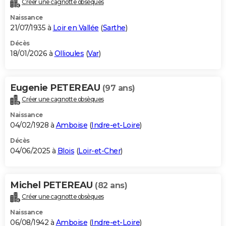
Créer une cagnotte obsèques
City break
Voyage de noces
Climat
Destinations
Voyage nature
Forum
+
PHOTO
Naissance
21/07/1935 à
Loir en Vallée
(
Sarthe
)
GUIDES D'ACHAT
Décès
18/01/2026 à
Ollioules
(
Var
)
BONS PLANS
CARTE DE VOEUX
Eugenie PETEREAU
(97 ans)
Carte Bonne année
Carte Pâques
Carte de Noël
Carte Saint-Valentin
Carte d'anniversaire
DICTIONNAIRE
Créer une cagnotte obsèques
Biographies
Expressions
Dictionnaire
Citations
Proverbes
PROGRAMME TV
Naissance
04/02/1928 à
Amboise
(
Indre-et-Loire
)
COPAINS D'AVANT
Décès
04/06/2025 à
Blois
(
Loir-et-Cher
)
Se connecter
Collèges
Universités
Service militaire
S'inscrire
Lycées
Primaires
Entreprises
Avis de recherche
AVIS DE DÉCÈS
FORUM
Michel PETEREAU
(82 ans)
Lifestyle
Sport
Television
Cinema
Bricolage
Culture
Auto
Voyage
Créer une cagnotte obsèques
Naissance
06/08/1942 à
Amboise
(
Indre-et-Loire
)