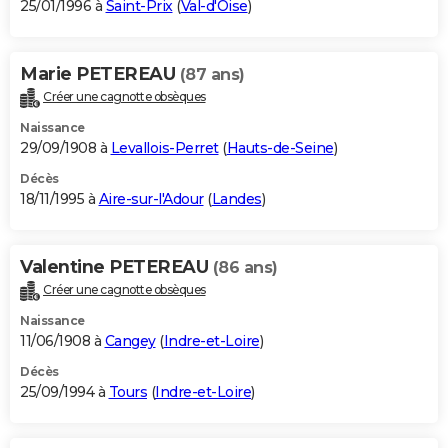
25/01/1996 à
Saint-Prix
(
Val-d'Oise
)
Marie PETEREAU
(87 ans)
Créer une cagnotte obsèques
Naissance
29/09/1908 à
Levallois-Perret
(
Hauts-de-Seine
)
Décès
18/11/1995 à
Aire-sur-l'Adour
(
Landes
)
Valentine PETEREAU
(86 ans)
Créer une cagnotte obsèques
Naissance
11/06/1908 à
Cangey
(
Indre-et-Loire
)
Décès
25/09/1994 à
Tours
(
Indre-et-Loire
)