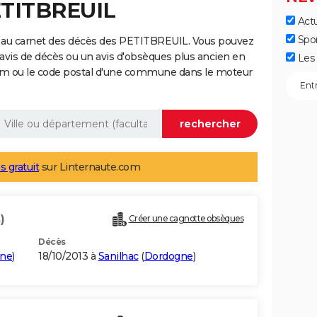
ETITBREUIL
Actu
Spo
 au carnet des décès des PETITBREUIL. Vous pouvez
 avis de décès ou un avis d'obsèques plus ancien en
Les 
nom ou le code postal d'une commune dans le moteur
s gratuit
sur Linternaute.com
)
Créer une cagnotte obsèques
Décès
ne
)
18/10/2013 à
Sanilhac
(
Dordogne
)