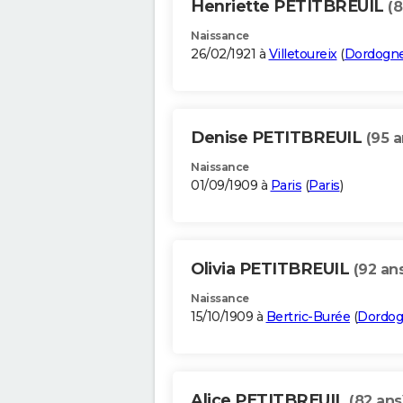
Henriette PETITBREUIL
(8
Naissance
26/02/1921 à
Villetoureix
(
Dordogn
Denise PETITBREUIL
(95 a
Naissance
01/09/1909 à
Paris
(
Paris
)
Olivia PETITBREUIL
(92 an
Naissance
15/10/1909 à
Bertric-Burée
(
Dordo
Alice PETITBREUIL
(82 ans