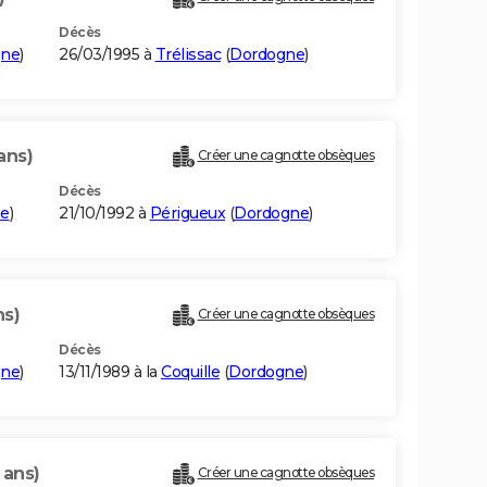
Décès
gne
)
26/03/1995 à
Trélissac
(
Dordogne
)
ans)
Créer une cagnotte obsèques
Décès
e
)
21/10/1992 à
Périgueux
(
Dordogne
)
ns)
Créer une cagnotte obsèques
Décès
gne
)
13/11/1989 à la
Coquille
(
Dordogne
)
 ans)
Créer une cagnotte obsèques