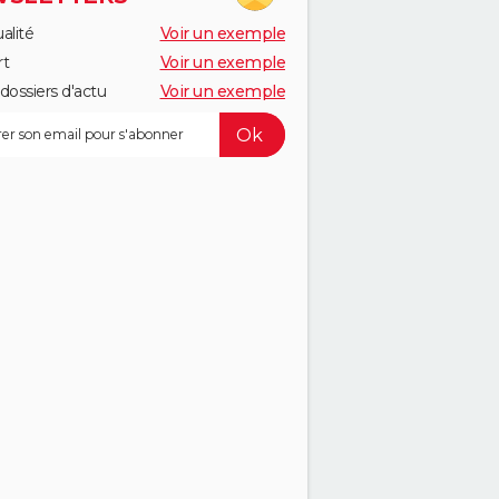
alité
Voir un exemple
rt
Voir un exemple
dossiers d'actu
Voir un exemple