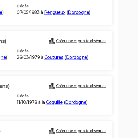
Décès
e
)
07/05/1983 à
Périgueux
(
Dordogne
)
ns)
Créer une cagnotte obsèques
Décès
gne
)
26/03/1979 à
Coutures
(
Dordogne
)
ans)
Créer une cagnotte obsèques
Décès
11/10/1978 à la
Coquille
(
Dordogne
)
)
Créer une cagnotte obsèques