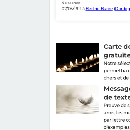
Naissance
07/05/1911 à
Bertric-Burée
(
Dordog
Carte d
gratuit
Notre sélec
permettra 
chers et de
Message
de text
Preuve de 
amis, les m
par lettre 
d'exemples 