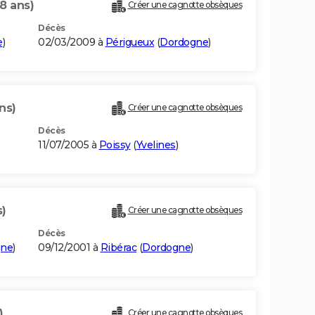
8 ans)
Créer une cagnotte obsèques
Décès
e
)
02/03/2009 à
Périgueux
(
Dordogne
)
ns)
Créer une cagnotte obsèques
Décès
11/07/2005 à
Poissy
(
Yvelines
)
s)
Créer une cagnotte obsèques
Décès
gne
)
09/12/2001 à
Ribérac
(
Dordogne
)
)
Créer une cagnotte obsèques