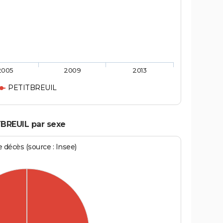
2005
2009
2013
PETITBREUIL
TBREUIL par sexe
écès (source : Insee)