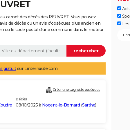
PEUVRET
Actu
Spo
e au carnet des décès des PEUVRET. Vous pouvez
 avis de décès ou un avis d'obsèques plus ancien en
Les 
nom ou le code postal d'une commune dans le moteur
s gratuit
sur Linternaute.com
Créer une cagnotte obsèques
Décès
Coudre
08/10/2025 à
Nogent-le-Bernard
(
Sarthe
)