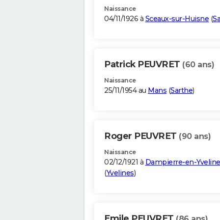
Naissance
04/11/1926 à
Sceaux-sur-Huisne
(
Sa
Patrick PEUVRET
(60 ans)
Naissance
25/11/1954 au
Mans
(
Sarthe
)
Roger PEUVRET
(90 ans)
Naissance
02/12/1921 à
Dampierre-en-Yvelin
(
Yvelines
)
Emile PEUVRET
(86 ans)