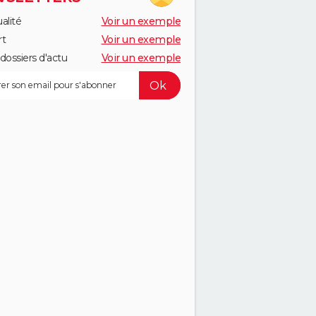
alité
Voir un exemple
rt
Voir un exemple
dossiers d'actu
Voir un exemple