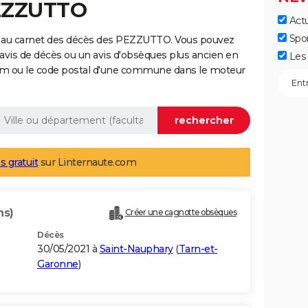
PEZZUTTO
Actu
Spo
e au carnet des décès des PEZZUTTO. Vous pouvez
 avis de décès ou un avis d'obsèques plus ancien en
Les 
nom ou le code postal d'une commune dans le moteur
s gratuit
sur Linternaute.com
ns)
Créer une cagnotte obsèques
Décès
30/05/2021 à
Saint-Nauphary
(
Tarn-et-
Garonne
)