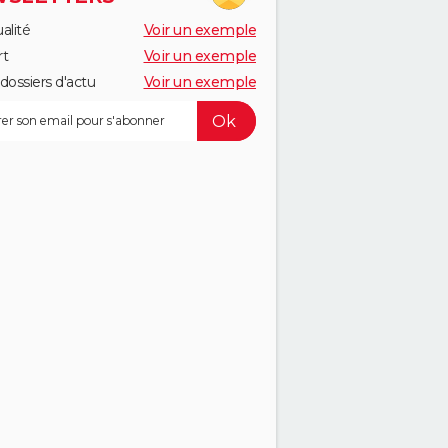
alité
Voir un exemple
rt
Voir un exemple
dossiers d'actu
Voir un exemple