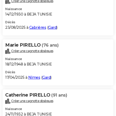
Créer une cagnotte obsèques
City break
Voyage de noces
Climat
Destinations
Voyage nature
Forum
+
PHOTO
Naissance
14/12/1930 à BEJA TUNISIE
GUIDES D'ACHAT
Décès
23/08/2025 à
Cabrières
(
Gard
)
BONS PLANS
CARTE DE VOEUX
Marie PIRELLO
(76 ans)
Carte Bonne année
Carte Pâques
Carte de Noël
Carte Saint-Valentin
Carte d'anniversaire
DICTIONNAIRE
Créer une cagnotte obsèques
Biographies
Expressions
Dictionnaire
Citations
Proverbes
PROGRAMME TV
Naissance
18/12/1948 à BEJA TUNISIE
COPAINS D'AVANT
Décès
17/04/2025 à
Nîmes
(
Gard
)
Se connecter
Collèges
Universités
Service militaire
S'inscrire
Lycées
Primaires
Entreprises
Avis de recherche
AVIS DE DÉCÈS
FORUM
Catherine PIRELLO
(91 ans)
Lifestyle
Sport
Television
Cinema
Bricolage
Culture
Auto
Voyage
Créer une cagnotte obsèques
Naissance
24/11/1932 à BEJA TUNISIE