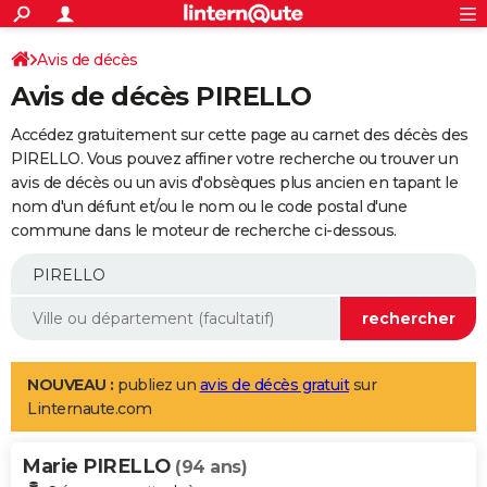
ACTUALITÉS
Connexion
S'inscrire
Avis de décès
Rechercher
Société
Education
Villes
Politique
Faits Divers
Monde
+
SPORT
Avis de décès PIRELLO
Football
Cyclisme
Forum
Coupe du monde 2026
Tennis
Rugby
CULTURE
Accédez gratuitement sur cette page au carnet des décès des
TNT
Cinéma
Musique
Programme TV
Streaming
Sorties cinéma
+
PIRELLO. Vous pouvez affiner votre recherche ou trouver un
FINANCE
avis de décès ou un avis d'obsèques plus ancien en tapant le
Impôts
Immobilier
Banque
Crédit
Retraite
Epargne
Risques naturels par ville
Assurance
AUTO
nom d'un défunt et/ou le nom ou le code postal d'une
commune dans le moteur de recherche ci-dessous.
Réserver un essai
Berlines
Forum auto
Essais
Citadines
SUV
+
HIGH-TECH
Meilleur smartphone
Ordinateurs
Guide high-tech
Mobiles
Internet
Jeux vidéo
+
BRICOLAGE
Aménagement intérieur
Cuisine
Jardinage
+
Forum
Extérieur
Salle de bains
Rangement
WEEK-END
Escapades
Expositions
Week-end nature
Guides de France
Patrimoine
Musées
+
LIFESTYLE
NOUVEAU :
publiez un
avis de décès gratuit
sur
Linternaute.com
Bien-être
Mode
+
Art de vivre
Loisirs
Modes de vie
SANTE
Marie PIRELLO
Guide de la santé
Médicaments
+
Alimentation
Maladies
Sommeil
(94 ans)
VOYAGE