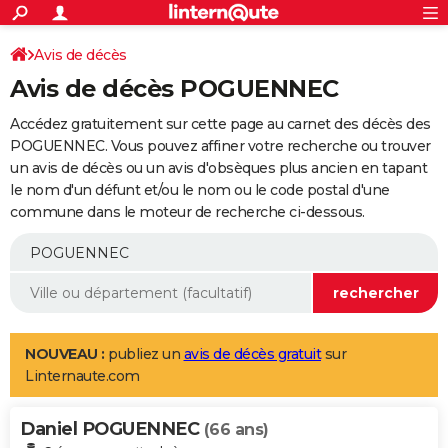
ACTUALITÉS
Connexion
S'inscrire
Avis de décès
Rechercher
Société
Education
Villes
Politique
Faits Divers
Monde
+
SPORT
Avis de décès POGUENNEC
Football
Cyclisme
Forum
Coupe du monde 2026
Tennis
Rugby
CULTURE
Accédez gratuitement sur cette page au carnet des décès des
TNT
Cinéma
Musique
Programme TV
Streaming
Sorties cinéma
+
POGUENNEC. Vous pouvez affiner votre recherche ou trouver
FINANCE
un avis de décès ou un avis d'obsèques plus ancien en tapant
Impôts
Immobilier
Banque
Crédit
Retraite
Epargne
Risques naturels par ville
Assurance
AUTO
le nom d'un défunt et/ou le nom ou le code postal d'une
commune dans le moteur de recherche ci-dessous.
Réserver un essai
Berlines
Forum auto
Essais
Citadines
SUV
+
HIGH-TECH
Meilleur smartphone
Ordinateurs
Guide high-tech
Mobiles
Internet
Jeux vidéo
+
BRICOLAGE
Aménagement intérieur
Cuisine
Jardinage
+
Forum
Extérieur
Salle de bains
Rangement
WEEK-END
Escapades
Expositions
Week-end nature
Guides de France
Patrimoine
Musées
+
LIFESTYLE
NOUVEAU :
publiez un
avis de décès gratuit
sur
Linternaute.com
Bien-être
Mode
+
Art de vivre
Loisirs
Modes de vie
SANTE
Daniel POGUENNEC
Guide de la santé
Médicaments
+
Alimentation
Maladies
Sommeil
(66 ans)
VOYAGE