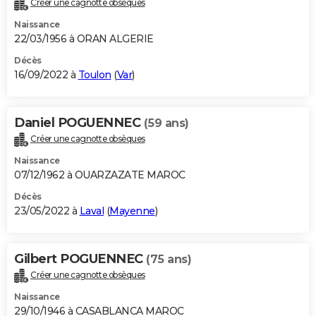
Créer une cagnotte obsèques
City break
Voyage de noces
Climat
Destinations
Voyage nature
Forum
+
PHOTO
Naissance
22/03/1956 à ORAN ALGERIE
GUIDES D'ACHAT
Décès
16/09/2022 à
Toulon
(
Var
)
BONS PLANS
CARTE DE VOEUX
Daniel POGUENNEC
(59 ans)
Carte Bonne année
Carte Pâques
Carte de Noël
Carte Saint-Valentin
Carte d'anniversaire
DICTIONNAIRE
Créer une cagnotte obsèques
Biographies
Expressions
Dictionnaire
Citations
Proverbes
PROGRAMME TV
Naissance
07/12/1962 à OUARZAZATE MAROC
COPAINS D'AVANT
Décès
23/05/2022 à
Laval
(
Mayenne
)
Se connecter
Collèges
Universités
Service militaire
S'inscrire
Lycées
Primaires
Entreprises
Avis de recherche
AVIS DE DÉCÈS
FORUM
Gilbert POGUENNEC
(75 ans)
Lifestyle
Sport
Television
Cinema
Bricolage
Culture
Auto
Voyage
Créer une cagnotte obsèques
Naissance
29/10/1946 à CASABLANCA MAROC