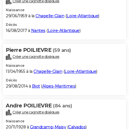
Créer une cagnotte obsèques
City break
Voyage de noces
Climat
Destinations
Voyage nature
Forum
+
PHOTO
Naissance
29/06/1959 à la
Chapelle-Glain
(
Loire-Atlantique
)
GUIDES D'ACHAT
Décès
16/08/2017 à
Nantes
(
Loire-Atlantique
)
BONS PLANS
CARTE DE VOEUX
Pierre POILIEVRE
(59 ans)
Carte Bonne année
Carte Pâques
Carte de Noël
Carte Saint-Valentin
Carte d'anniversaire
DICTIONNAIRE
Créer une cagnotte obsèques
Biographies
Expressions
Dictionnaire
Citations
Proverbes
PROGRAMME TV
Naissance
11/04/1955 à la
Chapelle-Glain
(
Loire-Atlantique
)
COPAINS D'AVANT
Décès
29/08/2014 à
Biot
(
Alpes-Maritimes
)
Se connecter
Collèges
Universités
Service militaire
S'inscrire
Lycées
Primaires
Entreprises
Avis de recherche
AVIS DE DÉCÈS
FORUM
Andre POILIEVRE
(84 ans)
Lifestyle
Sport
Television
Cinema
Bricolage
Culture
Auto
Voyage
Créer une cagnotte obsèques
Naissance
20/11/1928 à
Grandcamp-Maisy
(
Calvados
)