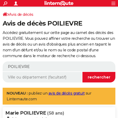
ACTUALITÉS
Connexion
S'inscrire
Avis de décès
Rechercher
Société
Education
Villes
Politique
Faits Divers
Monde
+
SPORT
Avis de décès POILIEVRE
Football
Cyclisme
Forum
Coupe du monde 2026
Tennis
Rugby
CULTURE
Accédez gratuitement sur cette page au carnet des décès des
TNT
Cinéma
Musique
Programme TV
Streaming
Sorties cinéma
+
POILIEVRE. Vous pouvez affiner votre recherche ou trouver un
FINANCE
avis de décès ou un avis d'obsèques plus ancien en tapant le
Impôts
Immobilier
Banque
Crédit
Retraite
Epargne
Risques naturels par ville
Assurance
AUTO
nom d'un défunt et/ou le nom ou le code postal d'une
commune dans le moteur de recherche ci-dessous.
Réserver un essai
Berlines
Forum auto
Essais
Citadines
SUV
+
HIGH-TECH
Meilleur smartphone
Ordinateurs
Guide high-tech
Mobiles
Internet
Jeux vidéo
+
BRICOLAGE
Aménagement intérieur
Cuisine
Jardinage
+
Forum
Extérieur
Salle de bains
Rangement
WEEK-END
Escapades
Expositions
Week-end nature
Guides de France
Patrimoine
Musées
+
LIFESTYLE
NOUVEAU :
publiez un
avis de décès gratuit
sur
Linternaute.com
Bien-être
Mode
+
Art de vivre
Loisirs
Modes de vie
SANTE
Marie POILIEVRE
Guide de la santé
Médicaments
+
Alimentation
Maladies
Sommeil
(58 ans)
VOYAGE