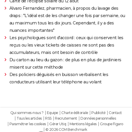
Carte de l'éclipse solaire du 12 août
Alvaro Fernandez, pharmacien, à propos du lavage des
draps : "L'idéal est de les changer une fois par semaine, ou
au maximum tous les dix jours. Cependant, il y a des
nuances importantes"
Les psychologues sont d'accord : ceux qui conservent les
reçus ou les vieux tickets de caisses ne sont pas des
accumulateurs, mais ont besoin de contrôle
Du carton au lieu du gazon : de plus en plus de jardiniers
misent sur cette méthode
Des policiers déguisés en buisson verbalisent les
conducteurs utilisant leur téléphone au volant
Qui sommes-nous ?
Equipe
Charte éditoriale
Publicité
Contact
Tous les articles
RSS
Recrutement
Données personnelles
Paramétrer les cookies
Gérer Utiq
Mentions légales
Groupe Figaro
© 2026 CCM Benchmark