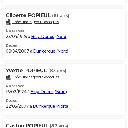
City break
Voyage de noces
Climat
Destinations
Voyage nature
Forum
+
PHOTO
Gilberte POPIEUL
(81 ans)
GUIDES D'ACHAT
Créer une cagnotte obsèques
BONS PLANS
Naissance
23/04/1925 à
Bray-Dunes
(
Nord
)
CARTE DE VOEUX
Décès
08/04/2007 à
Dunkerque
(
Nord
)
Carte Bonne année
Carte Pâques
Carte de Noël
Carte Saint-Valentin
Carte d'anniversaire
DICTIONNAIRE
Biographies
Expressions
Dictionnaire
Citations
Proverbes
PROGRAMME TV
Yvette POPIEUL
(83 ans)
COPAINS D'AVANT
Créer une cagnotte obsèques
Naissance
Se connecter
Collèges
Universités
Service militaire
S'inscrire
Lycées
Primaires
Entreprises
Avis de recherche
AVIS DE DÉCÈS
16/02/1924 à
Bray-Dunes
(
Nord
)
FORUM
Décès
22/03/2007 à
Dunkerque
(
Nord
)
Lifestyle
Sport
Television
Cinema
Bricolage
Culture
Auto
Voyage
Gaston POPIEUL
(87 ans)