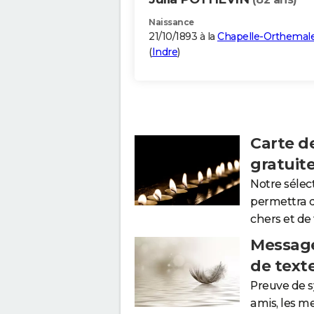
Naissance
21/10/1893 à la
Chapelle-Orthemal
(
Indre
)
Carte d
gratuit
Notre sélec
permettra 
chers et de
Message
de text
Preuve de 
amis, les m