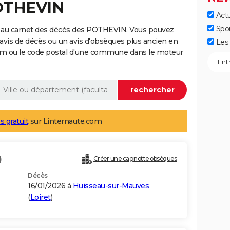
POTHEVIN
Actu
Spo
e au carnet des décès des POTHEVIN. Vous pouvez
 avis de décès ou un avis d'obsèques plus ancien en
Les 
nom ou le code postal d'une commune dans le moteur
s gratuit
sur Linternaute.com
)
Créer une cagnotte obsèques
Décès
16/01/2026 à
Huisseau-sur-Mauves
(
Loiret
)