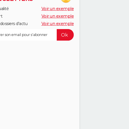
alité
Voir un exemple
rt
Voir un exemple
dossiers d'actu
Voir un exemple