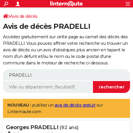
ACTUALITÉS
Connexion
S'inscrire
Avis de décès
Rechercher
Société
Education
Villes
Politique
Faits Divers
Monde
+
SPORT
Avis de décès PRADELLI
Football
Cyclisme
Forum
Coupe du monde 2026
Tennis
Rugby
CULTURE
Accédez gratuitement sur cette page au carnet des décès des
TNT
Cinéma
Musique
Programme TV
Streaming
Sorties cinéma
+
PRADELLI. Vous pouvez affiner votre recherche ou trouver un
FINANCE
avis de décès ou un avis d'obsèques plus ancien en tapant le
Impôts
Immobilier
Banque
Crédit
Retraite
Epargne
Risques naturels par ville
Assurance
AUTO
nom d'un défunt et/ou le nom ou le code postal d'une
commune dans le moteur de recherche ci-dessous.
Réserver un essai
Berlines
Forum auto
Essais
Citadines
SUV
+
HIGH-TECH
Meilleur smartphone
Ordinateurs
Guide high-tech
Mobiles
Internet
Jeux vidéo
+
BRICOLAGE
Aménagement intérieur
Cuisine
Jardinage
+
Forum
Extérieur
Salle de bains
Rangement
WEEK-END
Escapades
Expositions
Week-end nature
Guides de France
Patrimoine
Musées
+
LIFESTYLE
NOUVEAU :
publiez un
avis de décès gratuit
sur
Linternaute.com
Bien-être
Mode
+
Art de vivre
Loisirs
Modes de vie
SANTE
Georges PRADELLI
Guide de la santé
Médicaments
+
Alimentation
Maladies
Sommeil
(92 ans)
VOYAGE