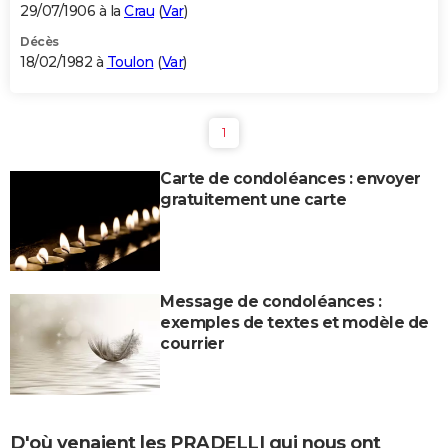
29/07/1906 à la
Crau
(
Var
)
Décès
18/02/1982 à
Toulon
(
Var
)
1
Carte de condoléances : envoyer
gratuitement une carte
Message de condoléances :
exemples de textes et modèle de
courrier
D'où venaient les PRADELLI qui nous ont