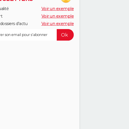
alité
Voir un exemple
rt
Voir un exemple
dossiers d'actu
Voir un exemple