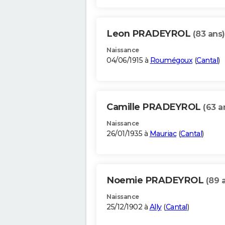
Leon PRADEYROL
(83 ans)
Naissance
04/06/1915 à
Roumégoux
(
Cantal
)
Camille PRADEYROL
(63 a
Naissance
26/01/1935 à
Mauriac
(
Cantal
)
Noemie PRADEYROL
(89 
Naissance
25/12/1902 à
Ally
(
Cantal
)