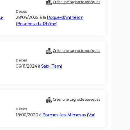
Créer une cagnotte obsèques
Décès
u-
28/04/2025 à la
Roque-d'Anthéron
(
Bouches-du-Rhône
)
Créer une cagnotte obsèques
Décès
06/11/2024 à
Saïx
(
Tarn
)
Créer une cagnotte obsèques
Décès
18/06/2020 à
Bormes-les-Mimosas
(
Var
)