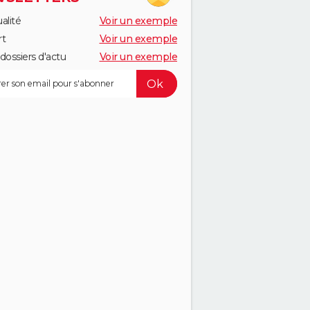
alité
Voir un exemple
rt
Voir un exemple
dossiers d'actu
Voir un exemple