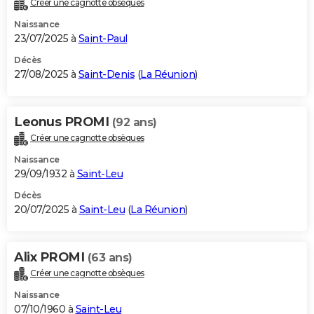
Créer une cagnotte obsèques
City break
Voyage de noces
Climat
Destinations
Voyage nature
Forum
+
PHOTO
Naissance
23/07/2025 à
Saint-Paul
GUIDES D'ACHAT
Décès
27/08/2025 à
Saint-Denis
(
La Réunion
)
BONS PLANS
CARTE DE VOEUX
Leonus PROMI
(92 ans)
Carte Bonne année
Carte Pâques
Carte de Noël
Carte Saint-Valentin
Carte d'anniversaire
DICTIONNAIRE
Créer une cagnotte obsèques
Biographies
Expressions
Dictionnaire
Citations
Proverbes
PROGRAMME TV
Naissance
29/09/1932 à
Saint-Leu
COPAINS D'AVANT
Décès
20/07/2025 à
Saint-Leu
(
La Réunion
)
Se connecter
Collèges
Universités
Service militaire
S'inscrire
Lycées
Primaires
Entreprises
Avis de recherche
AVIS DE DÉCÈS
FORUM
Alix PROMI
(63 ans)
Lifestyle
Sport
Television
Cinema
Bricolage
Culture
Auto
Voyage
Créer une cagnotte obsèques
Naissance
07/10/1960 à
Saint-Leu