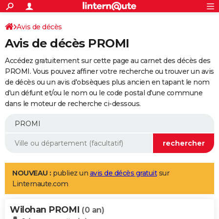
ACTUALITÉS
Connexion
S'inscrire
Avis de décès
Rechercher
Société
Education
Villes
Politique
Faits Divers
Monde
+
SPORT
Avis de décès PROMI
Football
Cyclisme
Forum
Coupe du monde 2026
Tennis
Rugby
CULTURE
Accédez gratuitement sur cette page au carnet des décès des
TNT
Cinéma
Musique
Programme TV
Streaming
Sorties cinéma
+
PROMI. Vous pouvez affiner votre recherche ou trouver un avis
FINANCE
de décès ou un avis d'obsèques plus ancien en tapant le nom
Impôts
Immobilier
Banque
Crédit
Retraite
Epargne
Risques naturels par ville
Assurance
AUTO
d'un défunt et/ou le nom ou le code postal d'une commune
dans le moteur de recherche ci-dessous.
Réserver un essai
Berlines
Forum auto
Essais
Citadines
SUV
+
HIGH-TECH
Meilleur smartphone
Ordinateurs
Guide high-tech
Mobiles
Internet
Jeux vidéo
+
BRICOLAGE
Aménagement intérieur
Cuisine
Jardinage
+
Forum
Extérieur
Salle de bains
Rangement
WEEK-END
Escapades
Expositions
Week-end nature
Guides de France
Patrimoine
Musées
+
LIFESTYLE
NOUVEAU :
publiez un
avis de décès gratuit
sur
Linternaute.com
Bien-être
Mode
+
Art de vivre
Loisirs
Modes de vie
SANTE
Wilohan PROMI
Guide de la santé
Médicaments
+
Alimentation
Maladies
Sommeil
(0 an)
VOYAGE