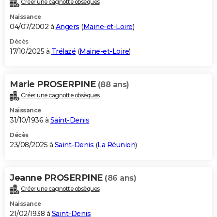
Créer une cagnotte obsèques
City break
Voyage de noces
Climat
Destinations
Voyage nature
Forum
+
PHOTO
Naissance
04/07/2002 à
Angers
(
Maine-et-Loire
)
GUIDES D'ACHAT
Décès
17/10/2025 à
Trélazé
(
Maine-et-Loire
)
BONS PLANS
CARTE DE VOEUX
Marie PROSERPINE
(88 ans)
Carte Bonne année
Carte Pâques
Carte de Noël
Carte Saint-Valentin
Carte d'anniversaire
DICTIONNAIRE
Créer une cagnotte obsèques
Biographies
Expressions
Dictionnaire
Citations
Proverbes
PROGRAMME TV
Naissance
31/10/1936 à
Saint-Denis
COPAINS D'AVANT
Décès
23/08/2025 à
Saint-Denis
(
La Réunion
)
Se connecter
Collèges
Universités
Service militaire
S'inscrire
Lycées
Primaires
Entreprises
Avis de recherche
AVIS DE DÉCÈS
FORUM
Jeanne PROSERPINE
(86 ans)
Lifestyle
Sport
Television
Cinema
Bricolage
Culture
Auto
Voyage
Créer une cagnotte obsèques
Naissance
21/02/1938 à
Saint-Denis