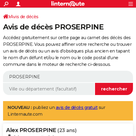
ACTUALITÉS
Connexion
S'inscrire
Avis de décès
Rechercher
Société
Education
Villes
Politique
Faits Divers
Monde
+
SPORT
Avis de décès PROSERPINE
Football
Cyclisme
Forum
Coupe du monde 2026
Tennis
Rugby
CULTURE
Accédez gratuitement sur cette page au carnet des décès des
TNT
Cinéma
Musique
Programme TV
Streaming
Sorties cinéma
+
PROSERPINE. Vous pouvez affiner votre recherche ou trouver
FINANCE
un avis de décès ou un avis d'obsèques plus ancien en tapant
Impôts
Immobilier
Banque
Crédit
Retraite
Epargne
Risques naturels par ville
Assurance
AUTO
le nom d'un défunt et/ou le nom ou le code postal d'une
commune dans le moteur de recherche ci-dessous.
Réserver un essai
Berlines
Forum auto
Essais
Citadines
SUV
+
HIGH-TECH
Meilleur smartphone
Ordinateurs
Guide high-tech
Mobiles
Internet
Jeux vidéo
+
BRICOLAGE
Aménagement intérieur
Cuisine
Jardinage
+
Forum
Extérieur
Salle de bains
Rangement
WEEK-END
Escapades
Expositions
Week-end nature
Guides de France
Patrimoine
Musées
+
LIFESTYLE
NOUVEAU :
publiez un
avis de décès gratuit
sur
Linternaute.com
Bien-être
Mode
+
Art de vivre
Loisirs
Modes de vie
SANTE
Alex PROSERPINE
Guide de la santé
Médicaments
+
Alimentation
Maladies
Sommeil
(23 ans)
VOYAGE