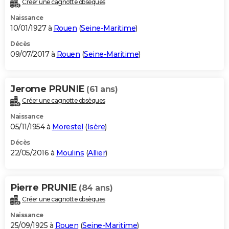
Créer une cagnotte obsèques
City break
Voyage de noces
Climat
Destinations
Voyage nature
Forum
+
PHOTO
Naissance
10/01/1927 à
Rouen
(
Seine-Maritime
)
GUIDES D'ACHAT
Décès
09/07/2017 à
Rouen
(
Seine-Maritime
)
BONS PLANS
CARTE DE VOEUX
Jerome PRUNIE
(61 ans)
Carte Bonne année
Carte Pâques
Carte de Noël
Carte Saint-Valentin
Carte d'anniversaire
DICTIONNAIRE
Créer une cagnotte obsèques
Biographies
Expressions
Dictionnaire
Citations
Proverbes
PROGRAMME TV
Naissance
05/11/1954 à
Morestel
(
Isère
)
COPAINS D'AVANT
Décès
22/05/2016 à
Moulins
(
Allier
)
Se connecter
Collèges
Universités
Service militaire
S'inscrire
Lycées
Primaires
Entreprises
Avis de recherche
AVIS DE DÉCÈS
FORUM
Pierre PRUNIE
(84 ans)
Lifestyle
Sport
Television
Cinema
Bricolage
Culture
Auto
Voyage
Créer une cagnotte obsèques
Naissance
25/09/1925 à
Rouen
(
Seine-Maritime
)