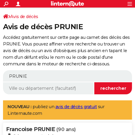
ACTUALITÉS
Connexion
S'inscrire
Avis de décès
Rechercher
Société
Education
Villes
Politique
Faits Divers
Monde
+
SPORT
Avis de décès PRUNIE
Football
Cyclisme
Forum
Coupe du monde 2026
Tennis
Rugby
CULTURE
Accédez gratuitement sur cette page au carnet des décès des
TNT
Cinéma
Musique
Programme TV
Streaming
Sorties cinéma
+
PRUNIE. Vous pouvez affiner votre recherche ou trouver un
FINANCE
avis de décès ou un avis d'obsèques plus ancien en tapant le
Impôts
Immobilier
Banque
Crédit
Retraite
Epargne
Risques naturels par ville
Assurance
AUTO
nom d'un défunt et/ou le nom ou le code postal d'une
commune dans le moteur de recherche ci-dessous.
Réserver un essai
Berlines
Forum auto
Essais
Citadines
SUV
+
HIGH-TECH
Meilleur smartphone
Ordinateurs
Guide high-tech
Mobiles
Internet
Jeux vidéo
+
BRICOLAGE
Aménagement intérieur
Cuisine
Jardinage
+
Forum
Extérieur
Salle de bains
Rangement
WEEK-END
Escapades
Expositions
Week-end nature
Guides de France
Patrimoine
Musées
+
LIFESTYLE
NOUVEAU :
publiez un
avis de décès gratuit
sur
Linternaute.com
Bien-être
Mode
+
Art de vivre
Loisirs
Modes de vie
SANTE
Francoise PRUNIE
Guide de la santé
Médicaments
+
Alimentation
Maladies
Sommeil
(90 ans)
VOYAGE