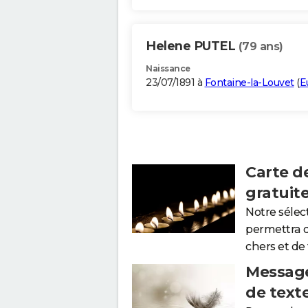
Helene PUTEL
(79 ans)
Naissance
23/07/1891 à
Fontaine-la-Louvet
(
E
Carte d
gratuit
Notre sélec
permettra 
chers et de
Message
de text