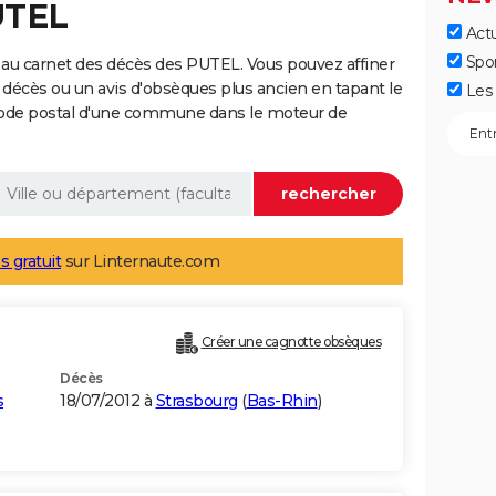
UTEL
Actu
Spo
 au carnet des décès des PUTEL. Vous pouvez affiner
 décès ou un avis d'obsèques plus ancien en tapant le
Les 
code postal d'une commune dans le moteur de
s gratuit
sur Linternaute.com
Créer une cagnotte obsèques
Décès
s
18/07/2012 à
Strasbourg
(
Bas-Rhin
)