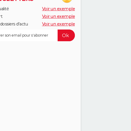
alité
Voir un exemple
rt
Voir un exemple
dossiers d'actu
Voir un exemple