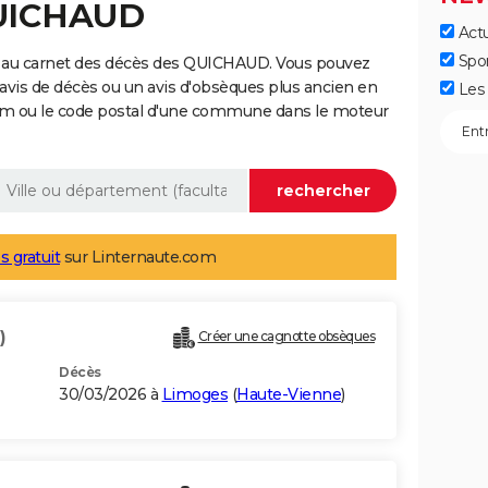
QUICHAUD
Actu
Spo
e au carnet des décès des QUICHAUD. Vous pouvez
 avis de décès ou un avis d'obsèques plus ancien en
Les 
nom ou le code postal d'une commune dans le moteur
s gratuit
sur Linternaute.com
)
Créer une cagnotte obsèques
Décès
30/03/2026 à
Limoges
(
Haute-Vienne
)