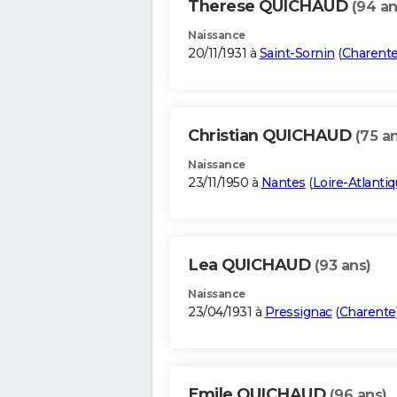
Therese QUICHAUD
(94 an
Naissance
20/11/1931 à
Saint-Sornin
(
Charent
Christian QUICHAUD
(75 a
Naissance
23/11/1950 à
Nantes
(
Loire-Atlanti
Lea QUICHAUD
(93 ans)
Naissance
23/04/1931 à
Pressignac
(
Charente
Emile QUICHAUD
(96 ans)