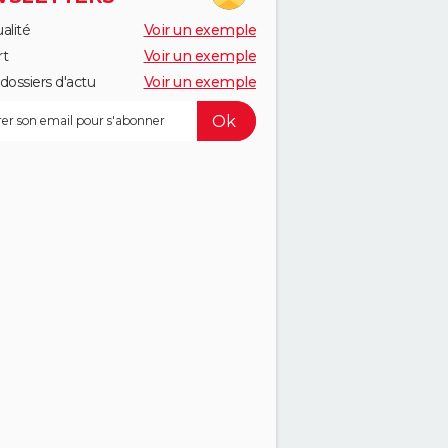
alité
Voir un exemple
rt
Voir un exemple
dossiers d'actu
Voir un exemple