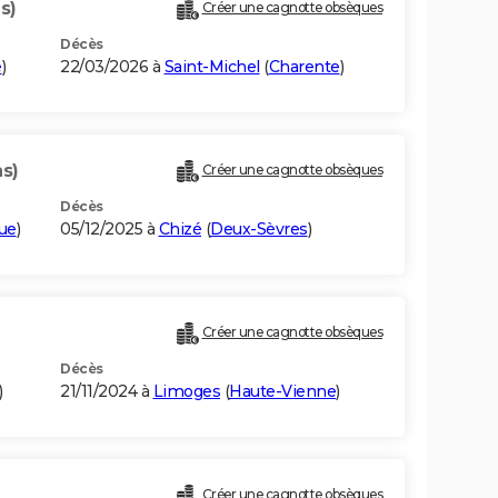
s)
Créer une cagnotte obsèques
Décès
e
)
22/03/2026 à
Saint-Michel
(
Charente
)
ns)
Créer une cagnotte obsèques
Décès
que
)
05/12/2025 à
Chizé
(
Deux-Sèvres
)
Créer une cagnotte obsèques
Décès
)
21/11/2024 à
Limoges
(
Haute-Vienne
)
Créer une cagnotte obsèques