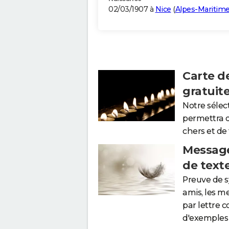
02/03/1907 à
Nice
(
Alpes-Maritim
Carte d
gratuit
Notre sélec
permettra 
chers et de
Message
de text
Preuve de 
amis, les m
par lettre 
d'exemples 