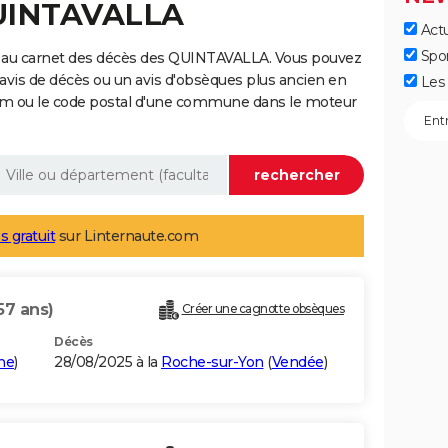
QUINTAVALLA
Actu
Spo
e au carnet des décès des QUINTAVALLA. Vous pouvez
 avis de décès ou un avis d'obsèques plus ancien en
Les 
nom ou le code postal d'une commune dans le moteur
s gratuit
sur Linternaute.com
57 ans)
Créer une cagnotte obsèques
Décès
ne
)
28/08/2025 à la
Roche-sur-Yon
(
Vendée
)