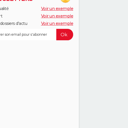
alité
Voir un exemple
rt
Voir un exemple
dossiers d'actu
Voir un exemple