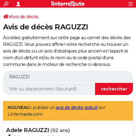
ACTUALITÉS
Connexion
S'inscrire
Avis de décès
Rechercher
Société
Education
Villes
Politique
Faits Divers
Monde
+
SPORT
Avis de décès RAGUZZI
Football
Cyclisme
Forum
Coupe du monde 2026
Tennis
Rugby
CULTURE
Accédez gratuitement sur cette page au carnet des décès des
TNT
Cinéma
Musique
Programme TV
Streaming
Sorties cinéma
+
RAGUZZI. Vous pouvez affiner votre recherche ou trouver un
FINANCE
avis de décès ou un avis d'obsèques plus ancien en tapant le
Impôts
Immobilier
Banque
Crédit
Retraite
Epargne
Risques naturels par ville
Assurance
AUTO
nom d'un défunt et/ou le nom ou le code postal d'une
commune dans le moteur de recherche ci-dessous.
Réserver un essai
Berlines
Forum auto
Essais
Citadines
SUV
+
HIGH-TECH
Meilleur smartphone
Ordinateurs
Guide high-tech
Mobiles
Internet
Jeux vidéo
+
BRICOLAGE
Aménagement intérieur
Cuisine
Jardinage
+
Forum
Extérieur
Salle de bains
Rangement
WEEK-END
Escapades
Expositions
Week-end nature
Guides de France
Patrimoine
Musées
+
LIFESTYLE
NOUVEAU :
publiez un
avis de décès gratuit
sur
Linternaute.com
Bien-être
Mode
+
Art de vivre
Loisirs
Modes de vie
SANTE
Adele RAGUZZI
Guide de la santé
Médicaments
+
Alimentation
Maladies
Sommeil
(92 ans)
VOYAGE