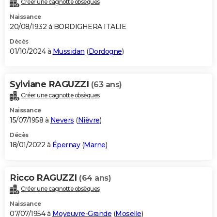
Créer une cagnotte obsèques
City break
Voyage de noces
Climat
Destinations
Voyage nature
Forum
+
PHOTO
Naissance
20/08/1932 à BORDIGHERA ITALIE
GUIDES D'ACHAT
Décès
01/10/2024 à
Mussidan
(
Dordogne
)
BONS PLANS
CARTE DE VOEUX
Sylviane RAGUZZI
(63 ans)
Carte Bonne année
Carte Pâques
Carte de Noël
Carte Saint-Valentin
Carte d'anniversaire
DICTIONNAIRE
Créer une cagnotte obsèques
Biographies
Expressions
Dictionnaire
Citations
Proverbes
PROGRAMME TV
Naissance
15/07/1958 à
Nevers
(
Nièvre
)
COPAINS D'AVANT
Décès
18/01/2022 à
Épernay
(
Marne
)
Se connecter
Collèges
Universités
Service militaire
S'inscrire
Lycées
Primaires
Entreprises
Avis de recherche
AVIS DE DÉCÈS
FORUM
Ricco RAGUZZI
(64 ans)
Lifestyle
Sport
Television
Cinema
Bricolage
Culture
Auto
Voyage
Créer une cagnotte obsèques
Naissance
07/07/1954 à
Moyeuvre-Grande
(
Moselle
)