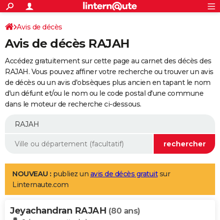
ACTUALITÉS
Connexion
S'inscrire
Avis de décès
Rechercher
Société
Education
Villes
Politique
Faits Divers
Monde
+
SPORT
Avis de décès RAJAH
Football
Cyclisme
Forum
Coupe du monde 2026
Tennis
Rugby
CULTURE
Accédez gratuitement sur cette page au carnet des décès des
TNT
Cinéma
Musique
Programme TV
Streaming
Sorties cinéma
+
RAJAH. Vous pouvez affiner votre recherche ou trouver un avis
FINANCE
de décès ou un avis d'obsèques plus ancien en tapant le nom
Impôts
Immobilier
Banque
Crédit
Retraite
Epargne
Risques naturels par ville
Assurance
AUTO
d'un défunt et/ou le nom ou le code postal d'une commune
dans le moteur de recherche ci-dessous.
Réserver un essai
Berlines
Forum auto
Essais
Citadines
SUV
+
HIGH-TECH
Meilleur smartphone
Ordinateurs
Guide high-tech
Mobiles
Internet
Jeux vidéo
+
BRICOLAGE
Aménagement intérieur
Cuisine
Jardinage
+
Forum
Extérieur
Salle de bains
Rangement
WEEK-END
Escapades
Expositions
Week-end nature
Guides de France
Patrimoine
Musées
+
LIFESTYLE
NOUVEAU :
publiez un
avis de décès gratuit
sur
Linternaute.com
Bien-être
Mode
+
Art de vivre
Loisirs
Modes de vie
SANTE
Jeyachandran RAJAH
Guide de la santé
Médicaments
+
Alimentation
Maladies
Sommeil
(80 ans)
VOYAGE