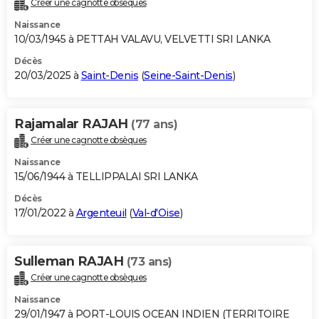
Créer une cagnotte obsèques
City break
Voyage de noces
Climat
Destinations
Voyage nature
Forum
+
PHOTO
Naissance
10/03/1945 à PETTAH VALAVU, VELVETTI SRI LANKA
GUIDES D'ACHAT
Décès
20/03/2025 à
Saint-Denis
(
Seine-Saint-Denis
)
BONS PLANS
CARTE DE VOEUX
Rajamalar RAJAH
(77 ans)
Carte Bonne année
Carte Pâques
Carte de Noël
Carte Saint-Valentin
Carte d'anniversaire
DICTIONNAIRE
Créer une cagnotte obsèques
Biographies
Expressions
Dictionnaire
Citations
Proverbes
PROGRAMME TV
Naissance
15/06/1944 à TELLIPPALAI SRI LANKA
COPAINS D'AVANT
Décès
17/01/2022 à
Argenteuil
(
Val-d'Oise
)
Se connecter
Collèges
Universités
Service militaire
S'inscrire
Lycées
Primaires
Entreprises
Avis de recherche
AVIS DE DÉCÈS
FORUM
Sulleman RAJAH
(73 ans)
Lifestyle
Sport
Television
Cinema
Bricolage
Culture
Auto
Voyage
Créer une cagnotte obsèques
Naissance
29/01/1947 à PORT-LOUIS OCEAN INDIEN (TERRITOIRE