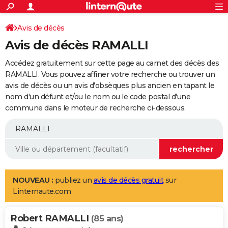
ACTUALITÉS
Connexion
S'inscrire
Avis de décès
Rechercher
Société
Education
Villes
Politique
Faits Divers
Monde
+
SPORT
Avis de décès RAMALLI
Football
Cyclisme
Forum
Coupe du monde 2026
Tennis
Rugby
CULTURE
Accédez gratuitement sur cette page au carnet des décès des
TNT
Cinéma
Musique
Programme TV
Streaming
Sorties cinéma
+
RAMALLI. Vous pouvez affiner votre recherche ou trouver un
FINANCE
avis de décès ou un avis d'obsèques plus ancien en tapant le
Impôts
Immobilier
Banque
Crédit
Retraite
Epargne
Risques naturels par ville
Assurance
AUTO
nom d'un défunt et/ou le nom ou le code postal d'une
commune dans le moteur de recherche ci-dessous.
Réserver un essai
Berlines
Forum auto
Essais
Citadines
SUV
+
HIGH-TECH
Meilleur smartphone
Ordinateurs
Guide high-tech
Mobiles
Internet
Jeux vidéo
+
BRICOLAGE
Aménagement intérieur
Cuisine
Jardinage
+
Forum
Extérieur
Salle de bains
Rangement
WEEK-END
Escapades
Expositions
Week-end nature
Guides de France
Patrimoine
Musées
+
LIFESTYLE
NOUVEAU :
publiez un
avis de décès gratuit
sur
Linternaute.com
Bien-être
Mode
+
Art de vivre
Loisirs
Modes de vie
SANTE
Robert RAMALLI
Guide de la santé
Médicaments
+
Alimentation
Maladies
Sommeil
(85 ans)
VOYAGE