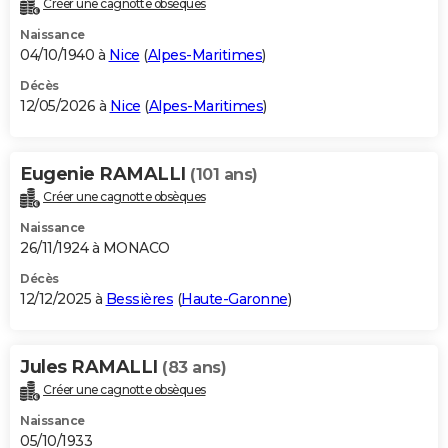
Créer une cagnotte obsèques
City break
Voyage de noces
Climat
Destinations
Voyage nature
Forum
+
PHOTO
Naissance
04/10/1940 à
Nice
(
Alpes-Maritimes
)
GUIDES D'ACHAT
Décès
12/05/2026 à
Nice
(
Alpes-Maritimes
)
BONS PLANS
CARTE DE VOEUX
Eugenie RAMALLI
(101 ans)
Carte Bonne année
Carte Pâques
Carte de Noël
Carte Saint-Valentin
Carte d'anniversaire
DICTIONNAIRE
Créer une cagnotte obsèques
Biographies
Expressions
Dictionnaire
Citations
Proverbes
PROGRAMME TV
Naissance
26/11/1924 à MONACO
COPAINS D'AVANT
Décès
12/12/2025 à
Bessières
(
Haute-Garonne
)
Se connecter
Collèges
Universités
Service militaire
S'inscrire
Lycées
Primaires
Entreprises
Avis de recherche
AVIS DE DÉCÈS
FORUM
Jules RAMALLI
(83 ans)
Lifestyle
Sport
Television
Cinema
Bricolage
Culture
Auto
Voyage
Créer une cagnotte obsèques
Naissance
05/10/1933