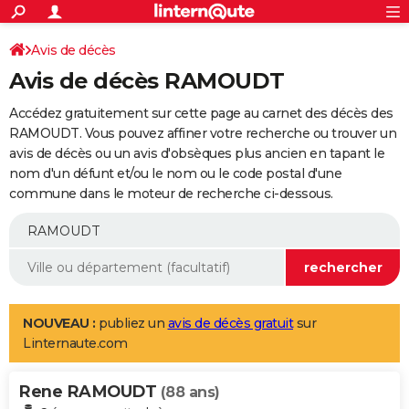
ACTUALITÉS
Connexion
S'inscrire
Avis de décès
Rechercher
Société
Education
Villes
Politique
Faits Divers
Monde
+
SPORT
Avis de décès RAMOUDT
Football
Cyclisme
Forum
Coupe du monde 2026
Tennis
Rugby
CULTURE
Accédez gratuitement sur cette page au carnet des décès des
TNT
Cinéma
Musique
Programme TV
Streaming
Sorties cinéma
+
RAMOUDT. Vous pouvez affiner votre recherche ou trouver un
FINANCE
avis de décès ou un avis d'obsèques plus ancien en tapant le
Impôts
Immobilier
Banque
Crédit
Retraite
Epargne
Risques naturels par ville
Assurance
AUTO
nom d'un défunt et/ou le nom ou le code postal d'une
commune dans le moteur de recherche ci-dessous.
Réserver un essai
Berlines
Forum auto
Essais
Citadines
SUV
+
HIGH-TECH
Meilleur smartphone
Ordinateurs
Guide high-tech
Mobiles
Internet
Jeux vidéo
+
BRICOLAGE
Aménagement intérieur
Cuisine
Jardinage
+
Forum
Extérieur
Salle de bains
Rangement
WEEK-END
Escapades
Expositions
Week-end nature
Guides de France
Patrimoine
Musées
+
LIFESTYLE
NOUVEAU :
publiez un
avis de décès gratuit
sur
Linternaute.com
Bien-être
Mode
+
Art de vivre
Loisirs
Modes de vie
SANTE
Rene RAMOUDT
Guide de la santé
Médicaments
+
Alimentation
Maladies
Sommeil
(88 ans)
VOYAGE