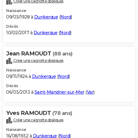
Créer une cagnotte obsèques
City break
Voyage de noces
Climat
Destinations
Voyage nature
Forum
+
PHOTO
Naissance
09/03/1928 à
Dunkerque
(
Nord
)
GUIDES D'ACHAT
Décès
10/02/2017 à
Dunkerque
(
Nord
)
BONS PLANS
CARTE DE VOEUX
Jean RAMOUDT
(88 ans)
Carte Bonne année
Carte Pâques
Carte de Noël
Carte Saint-Valentin
Carte d'anniversaire
DICTIONNAIRE
Créer une cagnotte obsèques
Biographies
Expressions
Dictionnaire
Citations
Proverbes
PROGRAMME TV
Naissance
09/11/1924 à
Dunkerque
(
Nord
)
COPAINS D'AVANT
Décès
06/03/2013 à
Saint-Mandrier-sur-Mer
(
Var
)
Se connecter
Collèges
Universités
Service militaire
S'inscrire
Lycées
Primaires
Entreprises
Avis de recherche
AVIS DE DÉCÈS
FORUM
Yves RAMOUDT
(78 ans)
Lifestyle
Sport
Television
Cinema
Bricolage
Culture
Auto
Voyage
Créer une cagnotte obsèques
Naissance
16/08/1932 à
Dunkerque
(
Nord
)