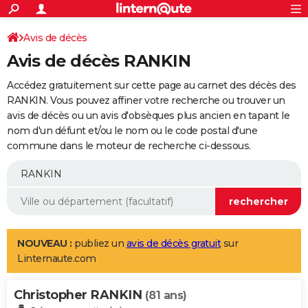
ACTUALITÉS
Connexion
S'inscrire
Avis de décès
Rechercher
Société
Education
Villes
Politique
Faits Divers
Monde
+
SPORT
Avis de décès RANKIN
Football
Cyclisme
Forum
Coupe du monde 2026
Tennis
Rugby
CULTURE
Accédez gratuitement sur cette page au carnet des décès des
TNT
Cinéma
Musique
Programme TV
Streaming
Sorties cinéma
+
RANKIN. Vous pouvez affiner votre recherche ou trouver un
FINANCE
avis de décès ou un avis d'obsèques plus ancien en tapant le
Impôts
Immobilier
Banque
Crédit
Retraite
Epargne
Risques naturels par ville
Assurance
AUTO
nom d'un défunt et/ou le nom ou le code postal d'une
commune dans le moteur de recherche ci-dessous.
Réserver un essai
Berlines
Forum auto
Essais
Citadines
SUV
+
HIGH-TECH
Meilleur smartphone
Ordinateurs
Guide high-tech
Mobiles
Internet
Jeux vidéo
+
BRICOLAGE
Aménagement intérieur
Cuisine
Jardinage
+
Forum
Extérieur
Salle de bains
Rangement
WEEK-END
Escapades
Expositions
Week-end nature
Guides de France
Patrimoine
Musées
+
LIFESTYLE
NOUVEAU :
publiez un
avis de décès gratuit
sur
Linternaute.com
Bien-être
Mode
+
Art de vivre
Loisirs
Modes de vie
SANTE
Christopher RANKIN
Guide de la santé
Médicaments
+
Alimentation
Maladies
Sommeil
(81 ans)
VOYAGE