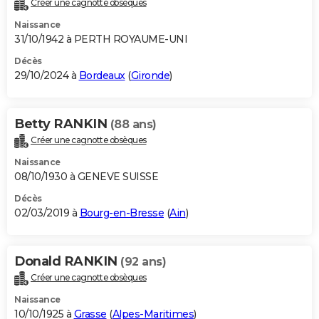
Créer une cagnotte obsèques
City break
Voyage de noces
Climat
Destinations
Voyage nature
Forum
+
PHOTO
Naissance
31/10/1942 à PERTH ROYAUME-UNI
GUIDES D'ACHAT
Décès
29/10/2024 à
Bordeaux
(
Gironde
)
BONS PLANS
CARTE DE VOEUX
Betty RANKIN
(88 ans)
Carte Bonne année
Carte Pâques
Carte de Noël
Carte Saint-Valentin
Carte d'anniversaire
DICTIONNAIRE
Créer une cagnotte obsèques
Biographies
Expressions
Dictionnaire
Citations
Proverbes
PROGRAMME TV
Naissance
08/10/1930 à GENEVE SUISSE
COPAINS D'AVANT
Décès
02/03/2019 à
Bourg-en-Bresse
(
Ain
)
Se connecter
Collèges
Universités
Service militaire
S'inscrire
Lycées
Primaires
Entreprises
Avis de recherche
AVIS DE DÉCÈS
FORUM
Donald RANKIN
(92 ans)
Lifestyle
Sport
Television
Cinema
Bricolage
Culture
Auto
Voyage
Créer une cagnotte obsèques
Naissance
10/10/1925 à
Grasse
(
Alpes-Maritimes
)