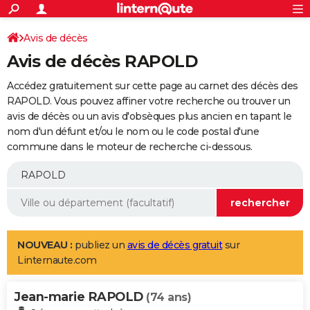
ACTUALITÉS
Connexion
S'inscrire
Avis de décès
Rechercher
Société
Education
Villes
Politique
Faits Divers
Monde
+
SPORT
Avis de décès RAPOLD
Football
Cyclisme
Forum
Coupe du monde 2026
Tennis
Rugby
CULTURE
Accédez gratuitement sur cette page au carnet des décès des
TNT
Cinéma
Musique
Programme TV
Streaming
Sorties cinéma
+
RAPOLD. Vous pouvez affiner votre recherche ou trouver un
FINANCE
avis de décès ou un avis d'obsèques plus ancien en tapant le
Impôts
Immobilier
Banque
Crédit
Retraite
Epargne
Risques naturels par ville
Assurance
AUTO
nom d'un défunt et/ou le nom ou le code postal d'une
commune dans le moteur de recherche ci-dessous.
Réserver un essai
Berlines
Forum auto
Essais
Citadines
SUV
+
HIGH-TECH
Meilleur smartphone
Ordinateurs
Guide high-tech
Mobiles
Internet
Jeux vidéo
+
BRICOLAGE
Aménagement intérieur
Cuisine
Jardinage
+
Forum
Extérieur
Salle de bains
Rangement
WEEK-END
Escapades
Expositions
Week-end nature
Guides de France
Patrimoine
Musées
+
LIFESTYLE
NOUVEAU :
publiez un
avis de décès gratuit
sur
Linternaute.com
Bien-être
Mode
+
Art de vivre
Loisirs
Modes de vie
SANTE
Jean-marie RAPOLD
Guide de la santé
Médicaments
+
Alimentation
Maladies
Sommeil
(74 ans)
VOYAGE