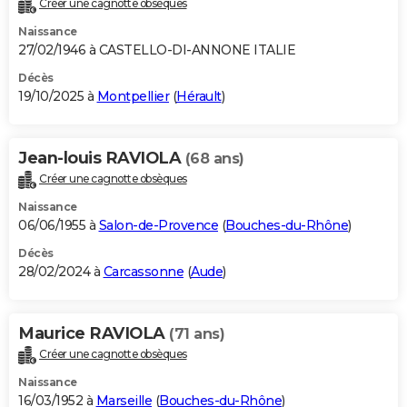
Créer une cagnotte obsèques
City break
Voyage de noces
Climat
Destinations
Voyage nature
Forum
+
PHOTO
Naissance
27/02/1946 à CASTELLO-DI-ANNONE ITALIE
GUIDES D'ACHAT
Décès
19/10/2025 à
Montpellier
(
Hérault
)
BONS PLANS
CARTE DE VOEUX
Jean-louis RAVIOLA
(68 ans)
Carte Bonne année
Carte Pâques
Carte de Noël
Carte Saint-Valentin
Carte d'anniversaire
DICTIONNAIRE
Créer une cagnotte obsèques
Biographies
Expressions
Dictionnaire
Citations
Proverbes
PROGRAMME TV
Naissance
06/06/1955 à
Salon-de-Provence
(
Bouches-du-Rhône
)
COPAINS D'AVANT
Décès
28/02/2024 à
Carcassonne
(
Aude
)
Se connecter
Collèges
Universités
Service militaire
S'inscrire
Lycées
Primaires
Entreprises
Avis de recherche
AVIS DE DÉCÈS
FORUM
Maurice RAVIOLA
(71 ans)
Lifestyle
Sport
Television
Cinema
Bricolage
Culture
Auto
Voyage
Créer une cagnotte obsèques
Naissance
16/03/1952 à
Marseille
(
Bouches-du-Rhône
)