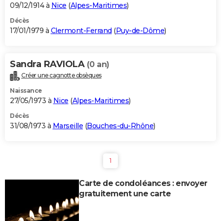
09/12/1914 à
Nice
(
Alpes-Maritimes
)
Décès
17/01/1979 à
Clermont-Ferrand
(
Puy-de-Dôme
)
Sandra RAVIOLA
(0 an)
Créer une cagnotte obsèques
Naissance
27/05/1973 à
Nice
(
Alpes-Maritimes
)
Décès
31/08/1973 à
Marseille
(
Bouches-du-Rhône
)
1
Carte de condoléances : envoyer
gratuitement une carte