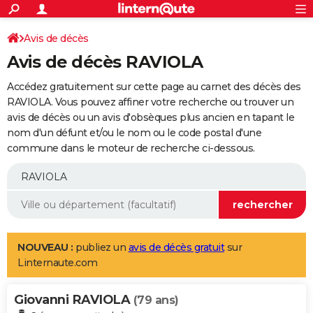
ACTUALITÉS
Connexion
S'inscrire
Avis de décès
Rechercher
Société
Education
Villes
Politique
Faits Divers
Monde
+
SPORT
Avis de décès RAVIOLA
Football
Cyclisme
Forum
Coupe du monde 2026
Tennis
Rugby
CULTURE
Accédez gratuitement sur cette page au carnet des décès des
TNT
Cinéma
Musique
Programme TV
Streaming
Sorties cinéma
+
RAVIOLA. Vous pouvez affiner votre recherche ou trouver un
FINANCE
avis de décès ou un avis d'obsèques plus ancien en tapant le
Impôts
Immobilier
Banque
Crédit
Retraite
Epargne
Risques naturels par ville
Assurance
AUTO
nom d'un défunt et/ou le nom ou le code postal d'une
commune dans le moteur de recherche ci-dessous.
Réserver un essai
Berlines
Forum auto
Essais
Citadines
SUV
+
HIGH-TECH
Meilleur smartphone
Ordinateurs
Guide high-tech
Mobiles
Internet
Jeux vidéo
+
BRICOLAGE
Aménagement intérieur
Cuisine
Jardinage
+
Forum
Extérieur
Salle de bains
Rangement
WEEK-END
Escapades
Expositions
Week-end nature
Guides de France
Patrimoine
Musées
+
LIFESTYLE
NOUVEAU :
publiez un
avis de décès gratuit
sur
Linternaute.com
Bien-être
Mode
+
Art de vivre
Loisirs
Modes de vie
SANTE
Giovanni RAVIOLA
Guide de la santé
Médicaments
+
Alimentation
Maladies
Sommeil
(79 ans)
VOYAGE