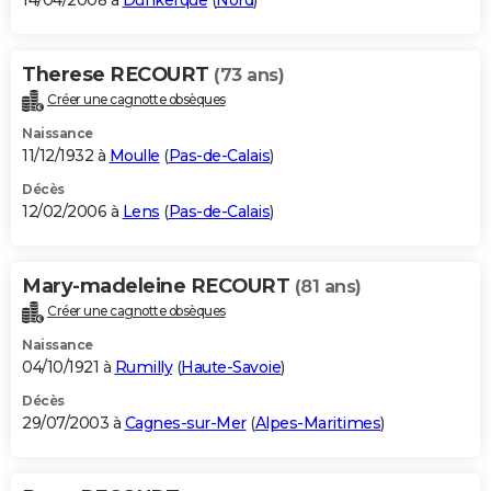
14/04/2008 à
Dunkerque
(
Nord
)
Therese RECOURT
(73 ans)
Créer une cagnotte obsèques
Naissance
11/12/1932 à
Moulle
(
Pas-de-Calais
)
Décès
12/02/2006 à
Lens
(
Pas-de-Calais
)
Mary-madeleine RECOURT
(81 ans)
Créer une cagnotte obsèques
Naissance
04/10/1921 à
Rumilly
(
Haute-Savoie
)
Décès
29/07/2003 à
Cagnes-sur-Mer
(
Alpes-Maritimes
)