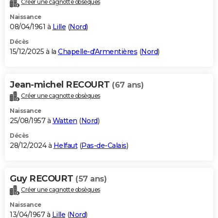
Créer une cagnotte obsèques
City break
Voyage de noces
Climat
Destinations
Voyage nature
Forum
+
PHOTO
Naissance
08/04/1961 à
Lille
(
Nord
)
GUIDES D'ACHAT
Décès
15/12/2025 à la
Chapelle-d'Armentières
(
Nord
)
BONS PLANS
CARTE DE VOEUX
Jean-michel RECOURT
(67 ans)
Carte Bonne année
Carte Pâques
Carte de Noël
Carte Saint-Valentin
Carte d'anniversaire
DICTIONNAIRE
Créer une cagnotte obsèques
Biographies
Expressions
Dictionnaire
Citations
Proverbes
PROGRAMME TV
Naissance
25/08/1957 à
Watten
(
Nord
)
COPAINS D'AVANT
Décès
28/12/2024 à
Helfaut
(
Pas-de-Calais
)
Se connecter
Collèges
Universités
Service militaire
S'inscrire
Lycées
Primaires
Entreprises
Avis de recherche
AVIS DE DÉCÈS
FORUM
Guy RECOURT
(57 ans)
Lifestyle
Sport
Television
Cinema
Bricolage
Culture
Auto
Voyage
Créer une cagnotte obsèques
Naissance
13/04/1967 à
Lille
(
Nord
)