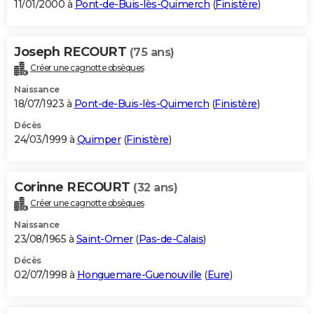
11/01/2000 à
Pont-de-Buis-lès-Quimerch
(
Finistère
)
Joseph RECOURT
(75 ans)
Créer une cagnotte obsèques
Naissance
18/07/1923 à
Pont-de-Buis-lès-Quimerch
(
Finistère
)
Décès
24/03/1999 à
Quimper
(
Finistère
)
Corinne RECOURT
(32 ans)
Créer une cagnotte obsèques
Naissance
23/08/1965 à
Saint-Omer
(
Pas-de-Calais
)
Décès
02/07/1998 à
Honguemare-Guenouville
(
Eure
)