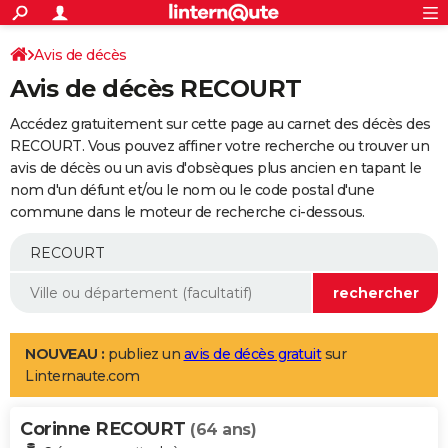
ACTUALITÉS
Connexion
S'inscrire
Avis de décès
Rechercher
Société
Education
Villes
Politique
Faits Divers
Monde
+
SPORT
Avis de décès RECOURT
Football
Cyclisme
Forum
Coupe du monde 2026
Tennis
Rugby
CULTURE
Accédez gratuitement sur cette page au carnet des décès des
TNT
Cinéma
Musique
Programme TV
Streaming
Sorties cinéma
+
RECOURT. Vous pouvez affiner votre recherche ou trouver un
FINANCE
avis de décès ou un avis d'obsèques plus ancien en tapant le
Impôts
Immobilier
Banque
Crédit
Retraite
Epargne
Risques naturels par ville
Assurance
AUTO
nom d'un défunt et/ou le nom ou le code postal d'une
commune dans le moteur de recherche ci-dessous.
Réserver un essai
Berlines
Forum auto
Essais
Citadines
SUV
+
HIGH-TECH
Meilleur smartphone
Ordinateurs
Guide high-tech
Mobiles
Internet
Jeux vidéo
+
BRICOLAGE
Aménagement intérieur
Cuisine
Jardinage
+
Forum
Extérieur
Salle de bains
Rangement
WEEK-END
Escapades
Expositions
Week-end nature
Guides de France
Patrimoine
Musées
+
LIFESTYLE
NOUVEAU :
publiez un
avis de décès gratuit
sur
Linternaute.com
Bien-être
Mode
+
Art de vivre
Loisirs
Modes de vie
SANTE
Corinne RECOURT
Guide de la santé
Médicaments
+
Alimentation
Maladies
Sommeil
(64 ans)
VOYAGE