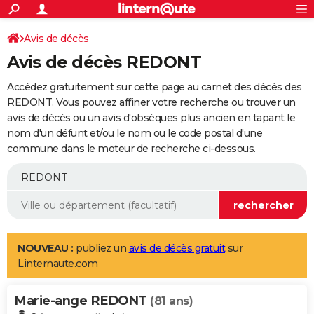
ACTUALITÉS
Connexion
S'inscrire
Avis de décès
Rechercher
Société
Education
Villes
Politique
Faits Divers
Monde
+
SPORT
Avis de décès REDONT
Football
Cyclisme
Forum
Coupe du monde 2026
Tennis
Rugby
CULTURE
Accédez gratuitement sur cette page au carnet des décès des
TNT
Cinéma
Musique
Programme TV
Streaming
Sorties cinéma
+
REDONT. Vous pouvez affiner votre recherche ou trouver un
FINANCE
avis de décès ou un avis d'obsèques plus ancien en tapant le
Impôts
Immobilier
Banque
Crédit
Retraite
Epargne
Risques naturels par ville
Assurance
AUTO
nom d'un défunt et/ou le nom ou le code postal d'une
commune dans le moteur de recherche ci-dessous.
Réserver un essai
Berlines
Forum auto
Essais
Citadines
SUV
+
HIGH-TECH
Meilleur smartphone
Ordinateurs
Guide high-tech
Mobiles
Internet
Jeux vidéo
+
BRICOLAGE
Aménagement intérieur
Cuisine
Jardinage
+
Forum
Extérieur
Salle de bains
Rangement
WEEK-END
Escapades
Expositions
Week-end nature
Guides de France
Patrimoine
Musées
+
LIFESTYLE
NOUVEAU :
publiez un
avis de décès gratuit
sur
Linternaute.com
Bien-être
Mode
+
Art de vivre
Loisirs
Modes de vie
SANTE
Marie-ange REDONT
Guide de la santé
Médicaments
+
Alimentation
Maladies
Sommeil
(81 ans)
VOYAGE