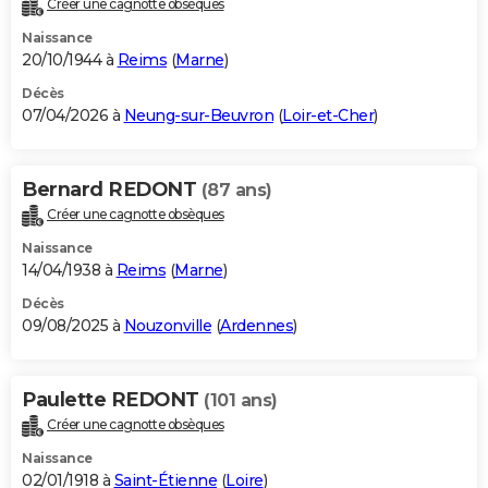
Créer une cagnotte obsèques
City break
Voyage de noces
Climat
Destinations
Voyage nature
Forum
+
PHOTO
Naissance
20/10/1944 à
Reims
(
Marne
)
GUIDES D'ACHAT
Décès
07/04/2026 à
Neung-sur-Beuvron
(
Loir-et-Cher
)
BONS PLANS
CARTE DE VOEUX
Bernard REDONT
(87 ans)
Carte Bonne année
Carte Pâques
Carte de Noël
Carte Saint-Valentin
Carte d'anniversaire
DICTIONNAIRE
Créer une cagnotte obsèques
Biographies
Expressions
Dictionnaire
Citations
Proverbes
PROGRAMME TV
Naissance
14/04/1938 à
Reims
(
Marne
)
COPAINS D'AVANT
Décès
09/08/2025 à
Nouzonville
(
Ardennes
)
Se connecter
Collèges
Universités
Service militaire
S'inscrire
Lycées
Primaires
Entreprises
Avis de recherche
AVIS DE DÉCÈS
FORUM
Paulette REDONT
(101 ans)
Lifestyle
Sport
Television
Cinema
Bricolage
Culture
Auto
Voyage
Créer une cagnotte obsèques
Naissance
02/01/1918 à
Saint-Étienne
(
Loire
)