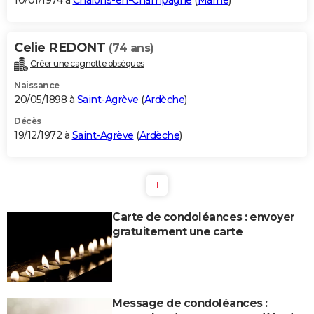
10/01/1974 à
Châlons-en-Champagne
(
Marne
)
Celie REDONT
(74 ans)
Créer une cagnotte obsèques
Naissance
20/05/1898 à
Saint-Agrève
(
Ardèche
)
Décès
19/12/1972 à
Saint-Agrève
(
Ardèche
)
1
Carte de condoléances : envoyer
gratuitement une carte
Message de condoléances :