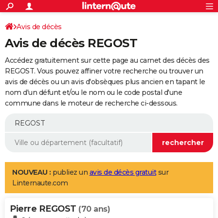
ACTUALITÉS
Connexion
S'inscrire
Avis de décès
Rechercher
Société
Education
Villes
Politique
Faits Divers
Monde
+
SPORT
Avis de décès REGOST
Football
Cyclisme
Forum
Coupe du monde 2026
Tennis
Rugby
CULTURE
Accédez gratuitement sur cette page au carnet des décès des
TNT
Cinéma
Musique
Programme TV
Streaming
Sorties cinéma
+
REGOST. Vous pouvez affiner votre recherche ou trouver un
FINANCE
avis de décès ou un avis d'obsèques plus ancien en tapant le
Impôts
Immobilier
Banque
Crédit
Retraite
Epargne
Risques naturels par ville
Assurance
AUTO
nom d'un défunt et/ou le nom ou le code postal d'une
commune dans le moteur de recherche ci-dessous.
Réserver un essai
Berlines
Forum auto
Essais
Citadines
SUV
+
HIGH-TECH
Meilleur smartphone
Ordinateurs
Guide high-tech
Mobiles
Internet
Jeux vidéo
+
BRICOLAGE
Aménagement intérieur
Cuisine
Jardinage
+
Forum
Extérieur
Salle de bains
Rangement
WEEK-END
Escapades
Expositions
Week-end nature
Guides de France
Patrimoine
Musées
+
LIFESTYLE
NOUVEAU :
publiez un
avis de décès gratuit
sur
Linternaute.com
Bien-être
Mode
+
Art de vivre
Loisirs
Modes de vie
SANTE
Pierre REGOST
Guide de la santé
Médicaments
+
Alimentation
Maladies
Sommeil
(70 ans)
VOYAGE