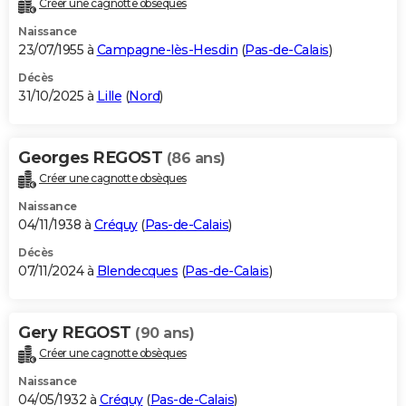
Créer une cagnotte obsèques
City break
Voyage de noces
Climat
Destinations
Voyage nature
Forum
+
PHOTO
Naissance
23/07/1955 à
Campagne-lès-Hesdin
(
Pas-de-Calais
)
GUIDES D'ACHAT
Décès
31/10/2025 à
Lille
(
Nord
)
BONS PLANS
CARTE DE VOEUX
Georges REGOST
(86 ans)
Carte Bonne année
Carte Pâques
Carte de Noël
Carte Saint-Valentin
Carte d'anniversaire
DICTIONNAIRE
Créer une cagnotte obsèques
Biographies
Expressions
Dictionnaire
Citations
Proverbes
PROGRAMME TV
Naissance
04/11/1938 à
Créquy
(
Pas-de-Calais
)
COPAINS D'AVANT
Décès
07/11/2024 à
Blendecques
(
Pas-de-Calais
)
Se connecter
Collèges
Universités
Service militaire
S'inscrire
Lycées
Primaires
Entreprises
Avis de recherche
AVIS DE DÉCÈS
FORUM
Gery REGOST
(90 ans)
Lifestyle
Sport
Television
Cinema
Bricolage
Culture
Auto
Voyage
Créer une cagnotte obsèques
Naissance
04/05/1932 à
Créquy
(
Pas-de-Calais
)