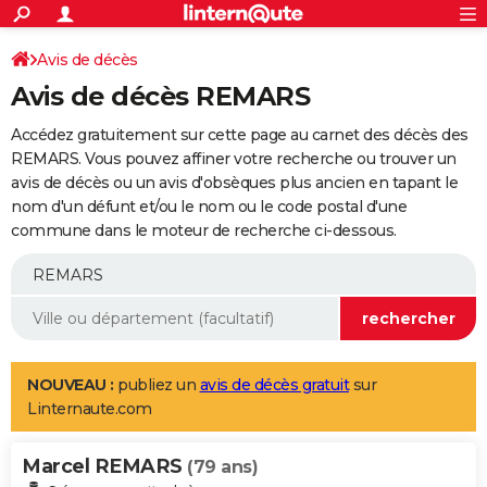
ACTUALITÉS
Connexion
S'inscrire
Avis de décès
Rechercher
Société
Education
Villes
Politique
Faits Divers
Monde
+
SPORT
Avis de décès REMARS
Football
Cyclisme
Forum
Coupe du monde 2026
Tennis
Rugby
CULTURE
Accédez gratuitement sur cette page au carnet des décès des
TNT
Cinéma
Musique
Programme TV
Streaming
Sorties cinéma
+
REMARS. Vous pouvez affiner votre recherche ou trouver un
FINANCE
avis de décès ou un avis d'obsèques plus ancien en tapant le
Impôts
Immobilier
Banque
Crédit
Retraite
Epargne
Risques naturels par ville
Assurance
AUTO
nom d'un défunt et/ou le nom ou le code postal d'une
commune dans le moteur de recherche ci-dessous.
Réserver un essai
Berlines
Forum auto
Essais
Citadines
SUV
+
HIGH-TECH
Meilleur smartphone
Ordinateurs
Guide high-tech
Mobiles
Internet
Jeux vidéo
+
BRICOLAGE
Aménagement intérieur
Cuisine
Jardinage
+
Forum
Extérieur
Salle de bains
Rangement
WEEK-END
Escapades
Expositions
Week-end nature
Guides de France
Patrimoine
Musées
+
LIFESTYLE
NOUVEAU :
publiez un
avis de décès gratuit
sur
Linternaute.com
Bien-être
Mode
+
Art de vivre
Loisirs
Modes de vie
SANTE
Marcel REMARS
Guide de la santé
Médicaments
+
Alimentation
Maladies
Sommeil
(79 ans)
VOYAGE