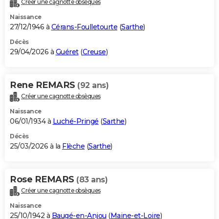
Créer une cagnotte obsèques
City break
Voyage de noces
Climat
Destinations
Voyage nature
Forum
+
PHOTO
Naissance
27/12/1946 à
Cérans-Foulletourte
(
Sarthe
)
GUIDES D'ACHAT
Décès
29/04/2026 à
Guéret
(
Creuse
)
BONS PLANS
CARTE DE VOEUX
Rene REMARS
(92 ans)
Carte Bonne année
Carte Pâques
Carte de Noël
Carte Saint-Valentin
Carte d'anniversaire
DICTIONNAIRE
Créer une cagnotte obsèques
Biographies
Expressions
Dictionnaire
Citations
Proverbes
PROGRAMME TV
Naissance
06/01/1934 à
Luché-Pringé
(
Sarthe
)
COPAINS D'AVANT
Décès
25/03/2026 à la
Flèche
(
Sarthe
)
Se connecter
Collèges
Universités
Service militaire
S'inscrire
Lycées
Primaires
Entreprises
Avis de recherche
AVIS DE DÉCÈS
FORUM
Rose REMARS
(83 ans)
Lifestyle
Sport
Television
Cinema
Bricolage
Culture
Auto
Voyage
Créer une cagnotte obsèques
Naissance
25/10/1942 à
Baugé-en-Anjou
(
Maine-et-Loire
)