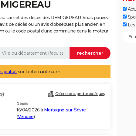
REMIGEREAU
Actu
Spo
e au carnet des décès des REMIGEREAU. Vous pouvez
 avis de décès ou un avis d'obsèques plus ancien en
Les 
nom ou le code postal d'une commune dans le moteur
s gratuit
sur Linternaute.com
s)
Créer une cagnotte obsèques
Décès
16/04/2026 à
Mortagne-sur-Sèvre
(
Vendée
)