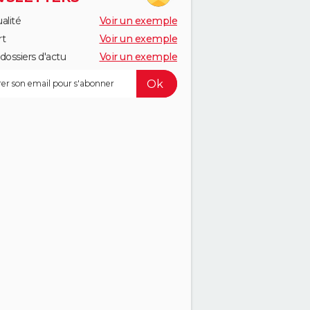
alité
Voir un exemple
rt
Voir un exemple
dossiers d'actu
Voir un exemple