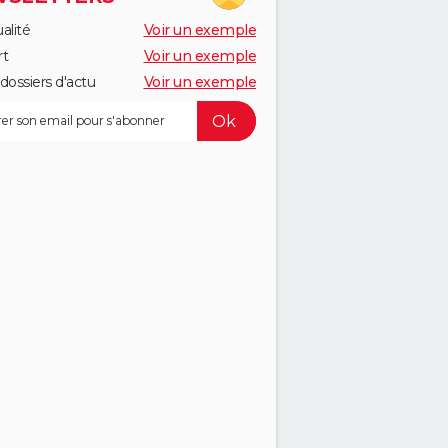
alité
Voir un exemple
rt
Voir un exemple
dossiers d'actu
Voir un exemple